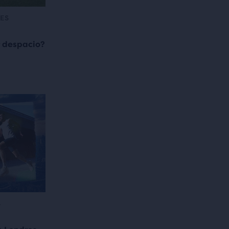
ES
r despacio?
S