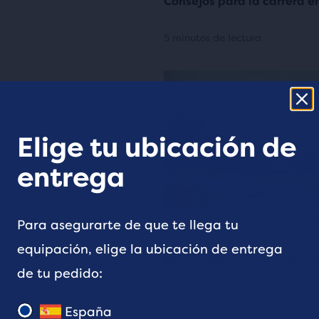
Consejos para la carrera e
5 minutos de lectura
Elige tu ubicación de
entrega
Para asegurarte de que te llega tu
COMUNIDAD DE CORREDOR
equipación, elige la ubicación de entrega
De la ciudad al trail runni
de tu pedido:
3 minutos de lectura
España