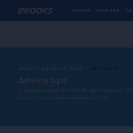
MUJER
HOMBRE
TR
INICIO
RUN HAPPY BLOG
ADVICE TIPS
/
/
Advice tips
¿Necesitas ayuda? Estás en el lugar adecuado. O
consejos y trucos para una gran carrera.