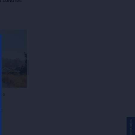
n Londres
ES
ng
Comentarios