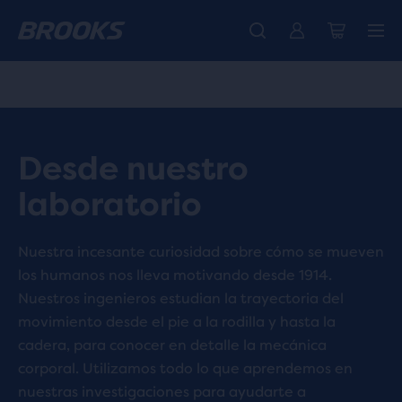
Ya están aquí las nuevas Ghost Amp - Comprar
Presentamos la nueva colección Cascadia -
Envío gratuito en todos los pedidos superiores a € 100
Comprar ahora
Mujer
Hombre
Desde nuestro
laboratorio
Nuestra incesante curiosidad sobre cómo se mueven
los humanos nos lleva motivando desde 1914.
Nuestros ingenieros estudian la trayectoria del
movimiento desde el pie a la rodilla y hasta la
cadera, para conocer en detalle la mecánica
corporal. Utilizamos todo lo que aprendemos en
nuestras investigaciones para ayudarte a