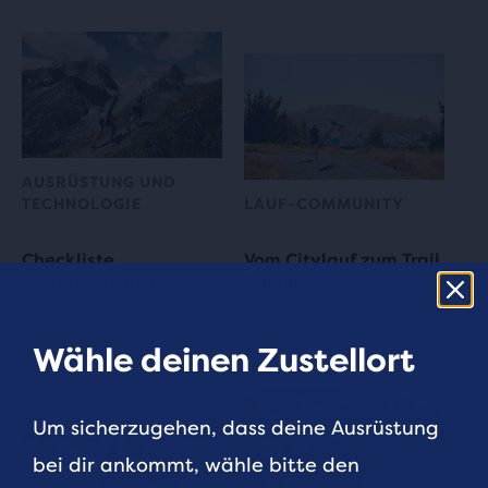
AUSRÜSTUNG UND
TECHNOLOGIE
LAUF-COMMUNITY
Checkliste
Vom Citylauf zum Trail
Wanderausrüstung
Running
5 Min. Lesezeit
3 Min. Lesezeit
Wähle deinen Zustellort
Um sicherzugehen, dass deine Ausrüstung
bei dir ankommt, wähle bitte den