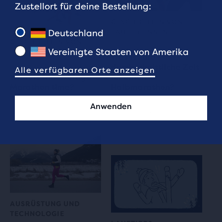
Zustellort für deine Bestellung:
GESCHICHTEN VON
Deutschland
LÄUFER*INNEN
GESCHICHTEN VON
Vereinigte Staaten von Amerika
LÄUFER*INNEN
Was ist die
durchschnittliche Zeit
Alle verfügbaren Orte anzeigen
What is the Average
für einen
Marathon time?
Halbmarathon?
Anwenden
6 Min. Lesezeit
8 Min. Lesezeit
AUSRÜSTUNG UND
TECHNOLOGIE