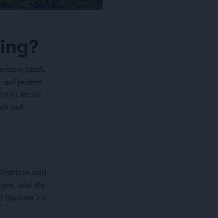
ning?
eisten Spaß.
er auf jedem
st? Lies dir
uch auf
Traktion und
iger, und die
d Steinen zu