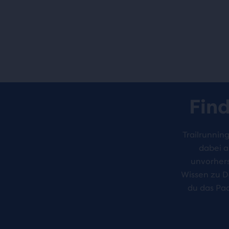
Find
Trailrunnin
dabei a
unvorhers
Wissen zu D
du das Paa