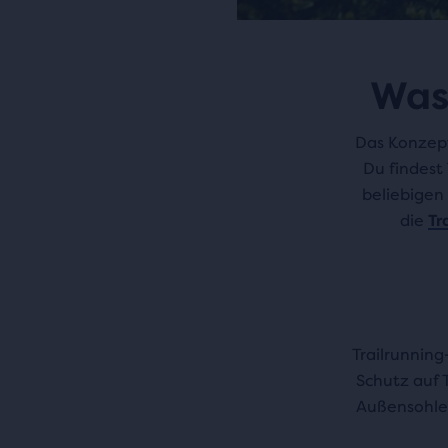
Was 
Das Konzept
Du findest 
beliebigen 
die
Tr
Trailrunnin
Schutz auf T
Außensohle 