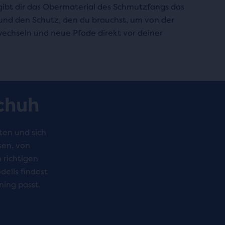
bt dir das Obermaterial des Schmutzfangs das
und den Schutz, den du brauchst, um von der
 wechseln und neue Pfade direkt vor deiner
Schuh
ten und sich
sen, von
 richtigen
ells findest
ning passt.