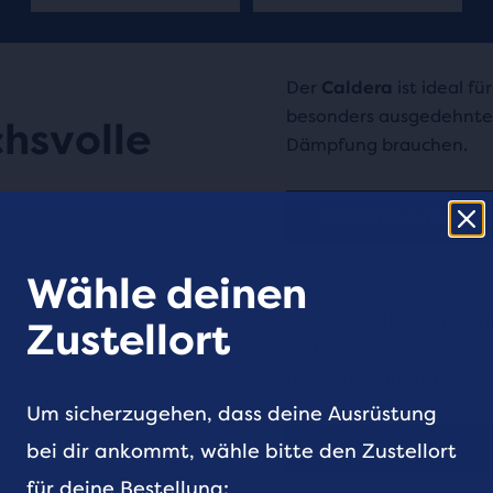
Der
Caldera
ist ideal fü
besonders ausgedehnte
hsvolle
Dämpfung brauchen.
Caldera kaufen
Wähle deinen
Der
Cascadia
ist für Tr
Zustellort
suchen, der es mit jed
nötigen Komfort bietet.
Um sicherzugehen, dass deine Ausrüstung
bei dir ankommt, wähle bitte den Zustellort
Cascadia kaufen
für deine Bestellung: