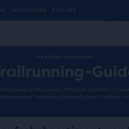
Wir präsentieren die neue Cascadia Kollektion -
Der brandneue Ghost Amp ist da - Shop
Kostenloser Versand für Mitglieder.
Damen
Join us
Jetzt kaufen
Herren
AIL
SHOE FINDER
EXPLORE
Blog
Event
DIE BESTEN TRAILSCHUHE
railrunning-Guid
Trailrunning-Guide ist unser ultimativer Leitfaden für die
cke die besten Trailrunning-Schuhe für jeden Gelände- u