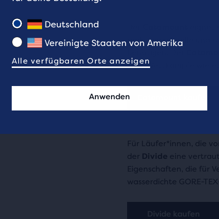
Deutschland
Der
Catamount
eignet s
reaktionsschnelle und sc
Vereinigte Staaten von Amerika
benötigen. Der
Catamou
Alle verfügbaren Orte anzeigen
Trail-Wettkämpfe wie e
Anwenden
Catamount kaufen
Für Läufer*innen, die vo
der
Divide
eine vertrau
Eigenschaften, die für V
wasserdichte GORE-TEX
Divide kaufen