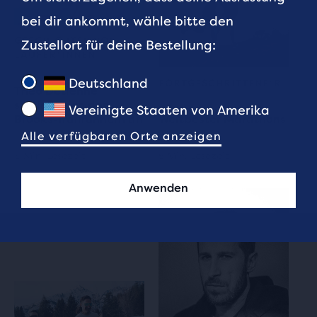
bei dir ankommt, wähle bitte den
GESCHICHTEN VON
Zustellort für deine Bestellung:
LÄUFER*INNEN
Deutschland
FORTGESCHRITTENE*R
Théo Detienne
schließt sich den
Vereinigte Staaten von Amerika
Brooks‑Trailrunnern an
Weltbester Marathons
Alle verfügbaren Orte anzeigen
3 Min. Lesezeit
5 Min. Lesezeit
Anwenden