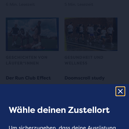
6 Min. Lesezeit
5 Min. Lesezeit
GESCHICHTEN VON
GESUNDHEIT UND
LÄUFER*INNEN
WELLNESS
Der Run Club Effect
Doomscroll study
4 Min. Lesezeit
4 Min. Lesezeit
Wähle deinen Zustellort
Um sicherzugehen, dass deine Ausrüstung