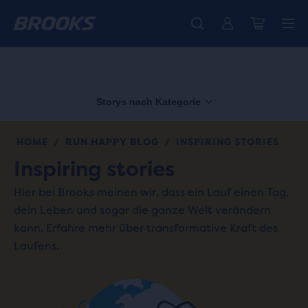
Wir präsentieren die neue Cascadia Kollektion -
Der brandneue Ghost Amp ist da - Shop
Kostenloser Versand für Mitglieder.
Damen
Join us
Jetzt kaufen
Herren
Storys nach Kategorie
HOME
RUN HAPPY BLOG
INSPIRING STORIES
/
/
Inspiring stories
Hier bei Brooks meinen wir, dass ein Lauf einen Tag,
dein Leben und sogar die ganze Welt verändern
kann. Erfahre mehr über transformative Kraft des
Laufens.