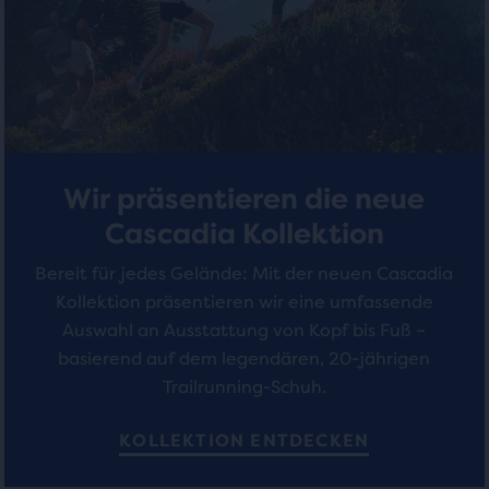
Bewertungen
Bewertungen
Tabelle
geöffnet
wird,
in
dem
Benutzer
die
Wir präsentieren die neue
ausgewählten
Produkte
Cascadia Kollektion
vergleichen
können.
Bereit für jedes Gelände: Mit der neuen Cascadia
Kollektion präsentieren wir eine umfassende
Auswahl an Ausstattung von Kopf bis Fuß –
basierend auf dem legendären, 20-jährigen
Trailrunning-Schuh.
KOLLEKTION ENTDECKEN