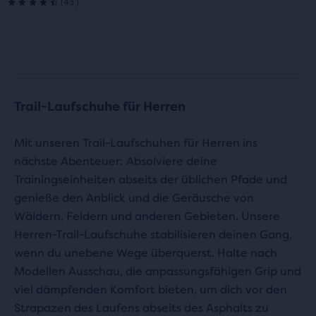
(
43
)
4.5
von
5 Sternen
mit
Trail-Laufschuhe für Herren
43
Bewertungen
Mit unseren Trail-Laufschuhen für Herren ins
nächste Abenteuer: Absolviere deine
Trainingseinheiten abseits der üblichen Pfade und
genieße den Anblick und die Geräusche von
Wäldern, Feldern und anderen Gebieten. Unsere
Herren-Trail-Laufschuhe stabilisieren deinen Gang,
wenn du unebene Wege überquerst. Halte nach
Modellen Ausschau, die anpassungsfähigen Grip und
viel dämpfenden Komfort bieten, um dich vor den
Strapazen des Laufens abseits des Asphalts zu