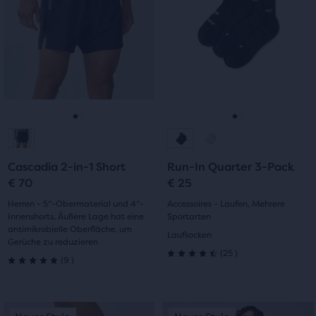
Karussell.
Karussell.
7
Verwende
Verwende
7
Bewertungen
die
die
Bewertungen
Schaltflächen
Schaltflächen
„Nächstes“
„Nächstes“
und
und
„Vorheriges“
„Vorheriges“
zum
zum
Gehe
Gehe
Gehe
Gehe
Navigieren.
Navigieren.
zur
zur
zur
zur
Cascadia 2-in-1 Short
Run-In Quarter 3-Pack
Folie
Folie
Folie
Folie
€ 70
€ 25
1
2
1
2
Herren - 5“-Obermaterial und 4“-
Accessoires - Laufen, Mehrere
Innenshorts, Äußere Lage hat eine
Sportarten
antimikrobielle Oberfläche, um
Laufsocken
Gerüche zu reduzieren
25
(
25
)
9
(
9
)
4.5
5.0
von
von
Dies
Dies