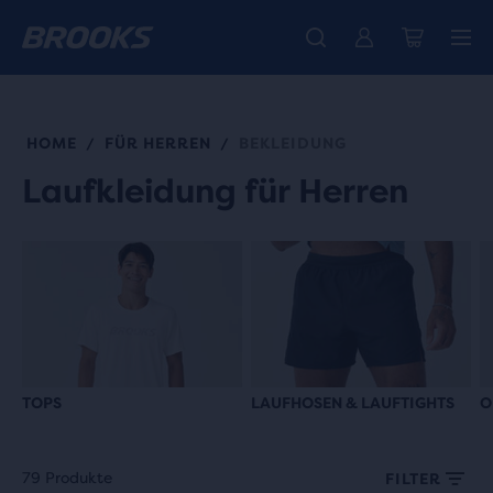
Wir präsentieren die neue Cascadia Kollektion -
Der brandneue Ghost Amp ist da - Shop
Kostenloser Versand für Mitglieder.
Damen
Join us
Jetzt kaufen
Herren
HOME
FÜR HERREN
BEKLEIDUNG
/
/
Laufkleidung für Herren
TOPS
LAUFHOSEN & LAUFTIGHTS
O
79 Produkte
FILTER