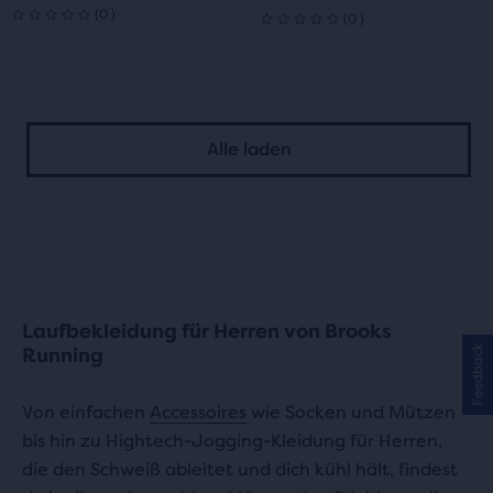
0
(
0
)
0
(
0
)
0
0
von
von
5 Sternen
5 Sternen
Alle laden
mit
mit
0
0
Bewertungen
Bewertungen
Laufbekleidung für Herren von Brooks
Feedback
Running
Von einfachen
Accessoires
wie Socken und Mützen
bis hin zu Hightech-Jogging-Kleidung für Herren,
die den Schweiß ableitet und dich kühl hält, findest