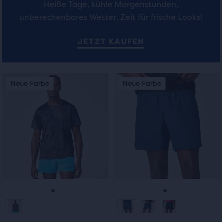
Heiße Tage, kühle Morgenstunden,
unberechenbares Wetter. Zeit für frische Looks!
JETZT KAUFEN
Dies
Dies
Neue Farbe
Neue Farbe
Neue Farbe
Neue Farbe
ist
ist
ein
ein
Karussell.
Karussell.
Verwende
Verwende
die
die
Schaltflächen
Schaltflächen
„Nächstes“
„Nächstes“
und
und
„Vorheriges“
„Vorheriges“
zum
zum
Gehe
Gehe
Gehe
Gehe
Navigieren.
Navigieren.
zur
zur
zur
zur