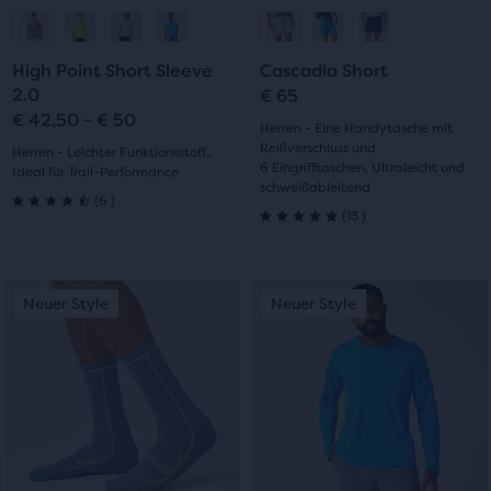
Gehe
Gehe
Gehe
Gehe
Navigieren.
Navigieren.
zur
zur
zur
zur
High Point Short Sleeve
Cascadia Short
Folie
Folie
Folie
Folie
2.0
€ 65
€ 42,50 - € 50
1
2
1
2
Herren - Eine Handytasche mit
Reißverschluss und
Herren - Leichter Funktionsstoff.,
6 Eingrifftaschen, Ultraleicht und
Ideal für Trail-Performance
schweißableitend
6
(
6
)
13
4.5
(
13
)
5.0
von
von
Dies
Dies
5 Sternen
Neuer Style
Neuer Style
Neuer Style
Neuer Style
5 Sternen
ist
ist
mit
ein
ein
mit
Karussell.
Karussell.
6
Verwende
Verwende
13
die
die
Bewertungen
Bewertungen
Schaltflächen
Schaltflächen
„Nächstes“
„Nächstes“