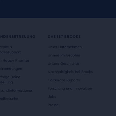
UNDENBETREUUNG
DAS IST BROOKS
ntakt &
Unser Unternehmen
ndensupport
Unsere Philosophie
n Happy Promise
Unsere Geschichte
cksendungen
Nachhaltigkeit bei Brooks
rfolge Deine
Corporate Reports
stellung
Forschung und Innovation
rsandinformationen
Jobs
ndlersuche
Presse