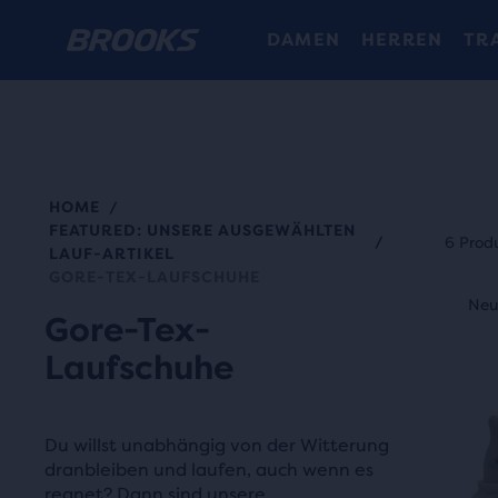
DAMEN
HERREN
TR
HOME
/
Ein
FEATURED: UNSERE AUSGEWÄHLTEN
Benu
/
6 Prod
LAUF-ARTIKEL
kann
GORE-TEX-LAUFSCHUHE
Dies
jede
Neuer Style
Neu
S
ist
Gore-Tex-
Prod
ein
Laufschuhe
zum
Karus
Vergl
Verw
mit
die
Du willst unabhängig von der Witterung
bis
Scha
dranbleiben und laufen, auch wenn es
zu
regnet? Dann sind unsere