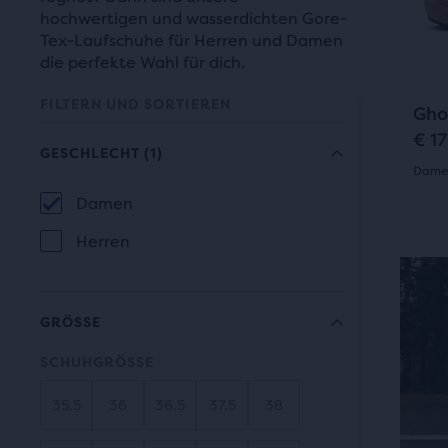
„Näc
zwei
hochwertigen und wasserdichten Gore-
und
weit
Tex-Laufschuhe für Herren und Damen
„Vor
die perfekte Wahl für dich.
Prod
zum
über
FILTERN UND SORTIEREN
Navi
Gho
die
€ 1
„Ver
GESCHLECHT
(1)
Damen
Scha
Die
vergl
Damen
5.0
GESCHLECHT
Am
Auswahl
Herren
von
Ende
wird
5 St
des
S
Haup
die
mit
GRÖSSE
finde
Seite
5
du
SCHUHGRÖSSE
mit
eine
Bew
35.5
36
36.5
37.5
38
weit
neuen
Scha