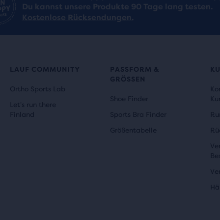
Du kannst unsere Produkte 90 Tage lang testen.
Kostenlose Rücksendungen.
LAUF COMMUNITY
PASSFORM &
K
GRÖSSEN
Ortho Sports Lab
Ko
Shoe Finder
Ku
Let's run there
Finland
Sports Bra Finder
Ru
Größentabelle
Rü
Ve
Be
Ve
Hä