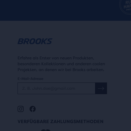
FARBE
Schwarz
Grau
FARBE
Weiß
Rosa
Braun
Blau
Erfahre als Erster von neuen Produkten,
besonderen Kollektionen und anderen coolen
Projekten, an denen wir bei Brooks arbeiten.
FUSSGEWÖLBE
E-Mail-Adresse
Mehr erfahren
FUSSGEWÖLBE
Hoch
Medium
VERFÜGBARE ZAHLUNGSMETHODEN