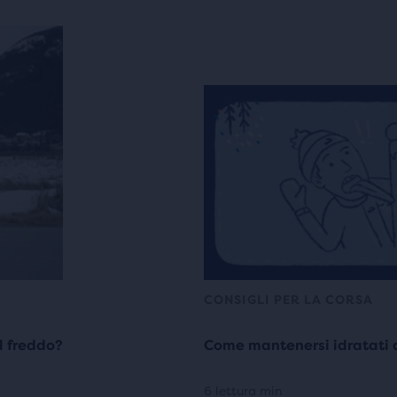
CONSIGLI PER LA CORSA
l freddo?
Come mantenersi idratati d
6 lettura min