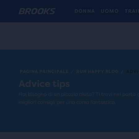
DONNA
UOMO
TRAI
PAGINA PRINCIPALE
RUN HAPPY BLOG
ADVI
/
/
Advice tips
Hai bisogno di un piccolo aiuto? Ti trovi nel posto g
migliori consigli per una corsa fantastica.