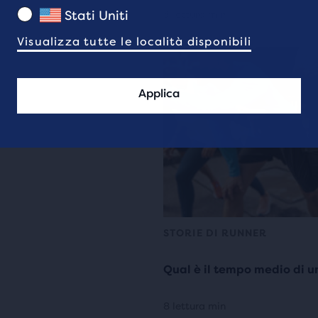
Stati Uniti
3 lettura min
Visualizza tutte le località disponibili
Applica
STORIE DI RUNNER
Qual è il tempo medio di
8 lettura min