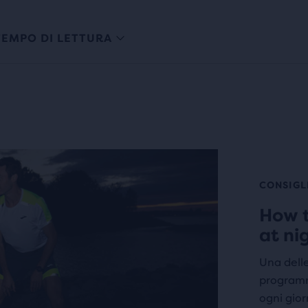
TEMPO DI LETTURA
CONSIGL
How t
at ni
Una delle 
programm
ogni gior