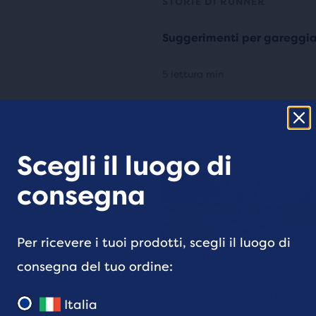
STORIE DI RUNNER
Suggerimenti per gareggia
5 lettura min
Scegli il luogo di
consegna
Per ricevere i tuoi prodotti, scegli il luogo di
COMMUNITY DI RUNNER
consegna del tuo ordine:
Dai panorami urbani al tra
Italia