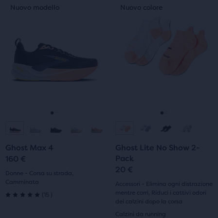
stelle
Questo
Questo
presente
Nuovo modello
Nuovo colore
Nuovo modello
Nuovo colore
5
è
è
un
con
uno
uno
altro
stelle
289
slider
slider
tasto
di
di
con
“Confronta”
recensioni
immagini.
immagini.
con
191
Usa
Usa
il
i
i
numero
recensioni
tasti
tasti
dei
avanti
avanti
prodotti
e
e
selezionati
Vai
Vai
Vai
Vai
indietro
indietro
su
per
per
un
alla
alla
alla
alla
scorrere
scorrere
Ghost Max 4
Ghost Lite No Show 2-
totale
diapositiva
diapositiva
diapositiva
diapositiva
Pack
le
le
160 €
di
20 €
immagini.
immagini.
tre
1
2
1
2
Donne - Corsa su strada,
prodotti,
Camminata
Accessori - Elimina ogni distrazione
che
15
mentre corri, Riduci i cattivi odori
(
15
)
5.0
dei calzini dopo la corsa
apre
la
Calzini da running