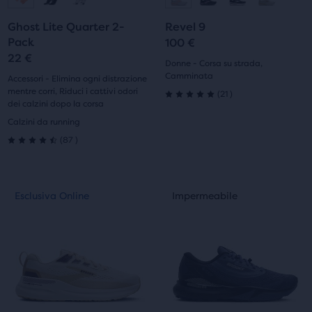
per
per
alla
alla
alla
alla
scorrere
scorrere
Ghost Lite Quarter 2-
Revel 9
diapositiva
diapositiva
diapositiva
diapositiva
Pack
le
le
100 €
22 €
immagini.
immagini.
1
2
1
2
Donne - Corsa su strada,
Camminata
Accessori - Elimina ogni distrazione
mentre corri, Riduci i cattivi odori
21
(
21
)
5.0
dei calzini dopo la corsa
Calzini da running
su
87
(
87
)
4.5
5
su
stelle
Questo
Questo
Esclusiva Online
Impermeabile
Esclusiva Online
Impermeabile
5
è
è
con
uno
uno
stelle
21
slider
slider
di
di
con
recensioni
immagini.
immagini.
87
Usa
Usa
i
i
recensioni