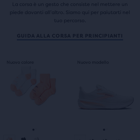
La corsa è un gesto che consiste nel mettere un
piede davanti all’altro. Siamo qui per paiutarti nel
tuo percorso.
GUIDA ALLA CORSA PER PRINCIPIANTI
Questo
Questo
Nuovo colore
Nuovo modello
Nuovo colore
Nuovo modello
è
è
uno
uno
slider
slider
di
di
immagini.
immagini.
Usa
Usa
i
i
tasti
tasti
avanti
avanti
e
e
Vai
Vai
Vai
Vai
indietro
indietro