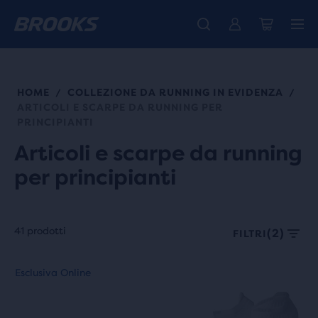
La nuovissima Ghost Amp è arrivata - Acquista
Ti presentiamo la nuova collezione Cascadia -
Spedizione gratuita per gli ordini superiori a € 100
Donna
Acquista ora
Uomo
HOME
COLLEZIONE DA RUNNING IN EVIDENZA
/
/
ARTICOLI E SCARPE DA RUNNING PER
PRINCIPIANTI
Articoli e scarpe da running
per principianti
41 prodotti
(2)
FILTRI
Ogni
Questo
Questo
Esclusiva Online
Esclusiva Online
categoria
è
è
di
uno
uno
prodotto
slider
slider