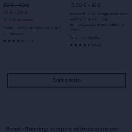
diapositiva
diapositiva
diapositiva
diapositiva
le
le
35 € - 40 €
13,50 € - 18 €
immagini.
immagini.
21 € - 30 €
1
2
1
2
Accessori - Elimina ogni distrazione
mentre corri, Aggiungi
25-40% di sconto
ammortizzazione extra alla tua
Donne - Asciugatura rapida, Ultra
corsa
morbidezza
Calzini da running
42
(
42
)
144
4.5
(
144
)
4.5
su
su
5
5
stelle
Carica tutto
stelle
con
con
42
144
recensioni
recensioni
Brooks Running: scarpe e attrezzatura per