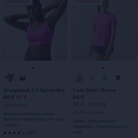
Promozioni
Promozioni
Promozioni
Promozioni
5
5
è
è
uno
uno
stelle
stelle
slider
slider
di
di
con
con
immagini.
immagini.
79
551
Usa
Usa
i
i
recensioni
recensioni
tasti
tasti
avanti
avanti
e
e
Vai
Vai
Vai
Vai
indietro
indietro
per
per
alla
alla
alla
alla
scorrere
scorrere
Scoopback 2.0 Sports Bra
Luxe Short Sleeve
diapositiva
diapositiva
diapositiva
diapositiva
le
le
60 €
45 €
50 €
Prezzo
Prezzo
immagini.
immagini.
35 € - 37,50 €
25% di sconto
1
2
1
2
originale
attuale
25-30% di sconto
Reggiseni sportivi per correre -
Mamme in allattamento, Per tutto
Donne - Ultra morbida e
il giorno
traspirante., Fit specifico per la
291
corsa
(
291
)
4.0