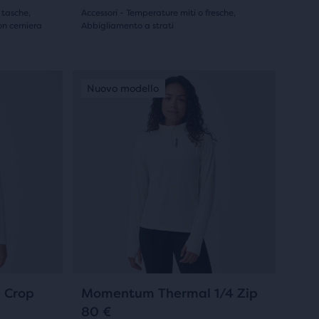
scorrere
 tasche,
Accessori - Temperature miti o fresche,
le
on cerniera
Abbigliamento a strati
(
0
)
immagini.
0
su
Questo
Nuovo modello
Nuovo modello
Nuovo modello
Nuovo mo
Nuovo 
Nuovo
è
5
uno
stelle
slider
di
con
immagini.
0
Usa
recensioni
i
tasti
avanti
e
indietro
0
 Crop
Momentum Thermal 1/4 Zip
per
80 €