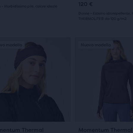
rere
scorrere
120 €
- Morbidissimo pile, calore ideale
le
(
0
)
Donne - Esterno idrorepellente, 
THERMOLITE® da 120 g/m2
gini.
immagini.
(
5
)
5.0
su
to
Questo
vo modello
uovo modello
Nuovo modello
Nuovo modello
Nuovo modello
è
e
5
uno
stelle
r
slider
di
con
gini.
immagini.
nsioni
5
Usa
recensioni
i
tasti
ti
avanti
e
tro
indietro
0
0
entum Thermal
Momentum Thermal