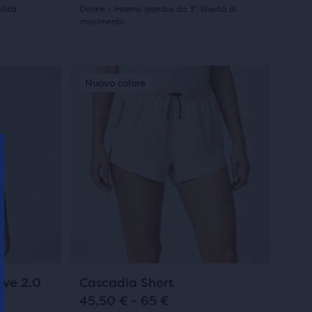
scorrere
ilità
Donne - Interno gamba da 3", libertà di
le
movimento
(
1
)
immagini.
5.0
su
Questo
Nuovo modello
Nuovo colore
Nuovo colore
Nuovo mo
Nuovo c
Nuovo
è
5
uno
stelle
slider
di
con
immagini.
1
Usa
recensioni
i
tasti
avanti
e
indietro
14
+3
eve 2.0
Cascadia Short
per
45,50 € - 65 €