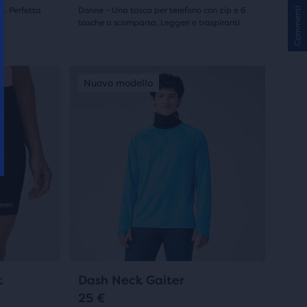
scorrere
Commenti
o, Perfetta
Donne - Una tasca per telefono con zip e 6
le
tasche a scomparsa, Leggeri e traspiranti
(
14
)
immagini.
4.5
su
Questo
Nuovo modello
Nuovo modello
Nuovo modello
Nuovo mo
Nuovo 
Nuovo
è
5
uno
stelle
slider
di
con
immagini.
14
Usa
recensioni
i
tasti
avanti
e
indietro
0
t
Dash Neck Gaiter
per
25 €