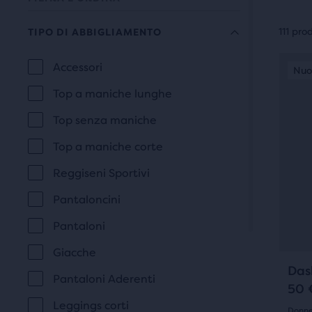
Ogni
cate
111 pro
TIPO DI ABBIGLIAMENTO
di
Ques
La
Accessori
prod
Nuovo modello
Nuo
E
TIPO
è
può
selezione
Top a maniche lunghe
DI
uno
esse
ABBIGLIAMENTO
comporterà
slide
Top senza maniche
sele
di
un
per
Top a maniche corte
imma
conf
aggiornamento
Usa
Reggiseni Sportivi
alme
i
della
Pantaloncini
due
tasti
prodo
pagina
Pantaloni
avan
diver
con
e
Giacche
con
indie
Das
nuovi
il
Pantaloni Aderenti
per
50 
tast
risultati.
scor
Leggings corti
Donne 