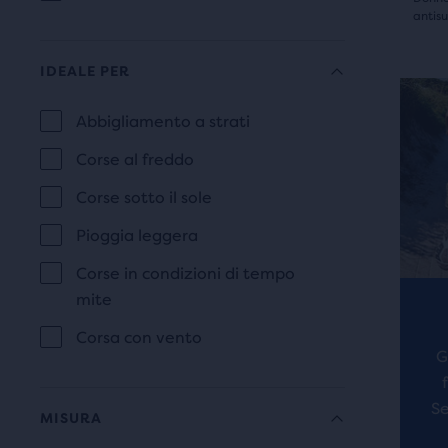
“Con
le
antis
In
imma
4.5
fond
IDEALE PER
al
su
N
cont
Abbigliamento a strati
5
IDEALE
princ
Corse al freddo
PER
stell
è
pres
Corse sotto il sole
con
un
Pioggia leggera
6
altro
tast
rece
Corse in condizioni di tempo
“Con
mite
con
Corsa con vento
il
G
num
dei
Se
MISURA
prodo