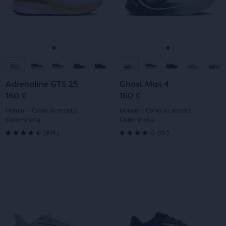
Usa
Usa
i
i
tasti
tasti
avanti
avanti
e
e
Vai
Vai
Vai
Vai
indietro
indietro
per
per
alla
alla
alla
alla
scorrere
scorrere
Adrenaline GTS 25
Ghost Max 4
diapositiva
diapositiva
diapositiva
diapositiva
le
le
160 €
160 €
immagini.
immagini.
1
2
1
2
Uomini - Corsa su strada,
Uomini - Corsa su strada,
Camminata
Camminata
814
19
(
814
)
(
19
)
4.5
4.0
su
su
Questo
Questo
5
5
è
è
uno
uno
stelle
stelle
slider
slider
di
di
con
con
immagini.
immagini.