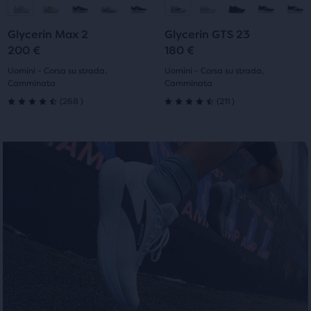
indietro
indietro
per
per
alla
alla
alla
alla
scorrere
scorrere
Glycerin Max 2
Glycerin GTS 23
diapositiva
diapositiva
diapositiva
diapositiva
le
le
200 €
180 €
immagini.
immagini.
1
2
1
2
Uomini - Corsa su strada,
Uomini - Corsa su strada,
Camminata
Camminata
268
211
(
268
)
(
211
)
4.5
4.5
su
su
5
5
stelle
stelle
con
con
268
211
recensioni
recensioni