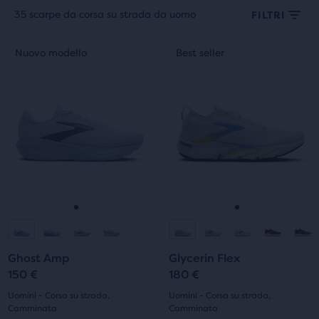
35 scarpe da corsa su strada da uomo
FILTRI
Ogni
Questo
Questo
Nuovo modello
Best seller
Nuovo modello
Best seller
categoria
è
è
di
uno
uno
prodotto
slider
slider
può
di
di
essere
immagini.
immagini.
selezionata
Usa
Usa
per
i
i
confrontare
tasti
tasti
almeno
avanti
avanti
due
e
e
Vai
Vai
Vai
Vai
prodotti
indietro
indietro
diversi
per
per
alla
alla
alla
alla
con
scorrere
scorrere
Ghost Amp
Glycerin Flex
diapositiva
diapositiva
diapositiva
diapositiva
il
le
le
150 €
180 €
tasto
immagini.
immagini.
1
2
1
2
Uomini - Corsa su strada,
Uomini - Corsa su strada,
“Confronta”.
Camminata
Camminata