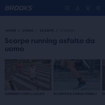
La nuovissima Ghost Amp è arrivata - Acquista
Ti presentiamo la nuova collezione Cascadia -
Spedizione gratuita per gli ordini superiori a € 100
Donna
Acquista ora
Uomo
HOME
UOMO
SCARPE
STRADA
/
/
/
Scarpe running asfalto da
uomo
CORRERE CON IL CALDO
SCARPE DA CORSA STABILI
S