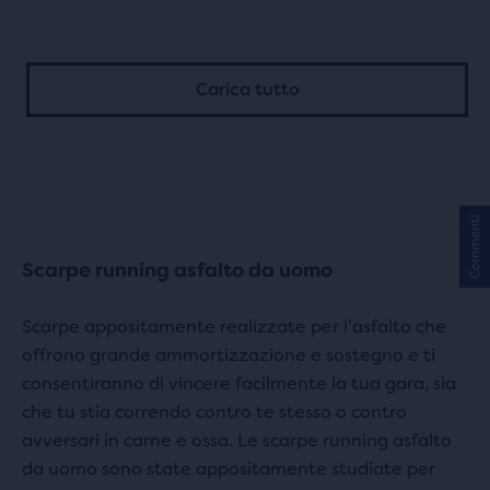
su
5
5
stelle
Carica tutto
stelle
con
con
13
76
recensioni
recensioni
Commenti
Scarpe running asfalto da uomo
Scarpe appositamente realizzate per l'asfalto che
offrono grande ammortizzazione e sostegno e ti
consentiranno di vincere facilmente la tua gara, sia
che tu stia correndo contro te stesso o contro
avversari in carne e ossa. Le scarpe running asfalto
da uomo sono state appositamente studiate per