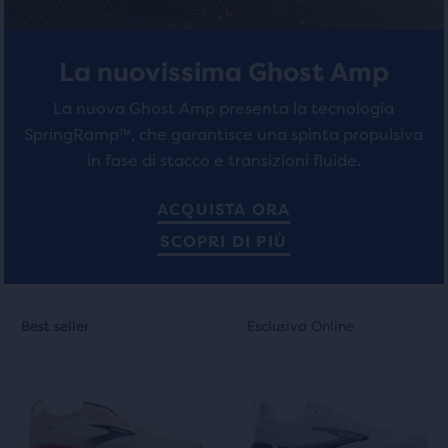
La nuovissima Ghost Amp
La nuova Ghost Amp presenta la tecnologia
SpringRamp™, che garantisce una spinta propulsiva
in fase di stacco e transizioni fluide.
ACQUISTA ORA
SCOPRI DI PIÙ
Questo
Questo
Best seller
Esclusiva Online
Best seller
Esclusiva Online
è
è
uno
uno
slider
slider
di
di
immagini.
immagini.