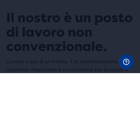
Il nostro è un posto
di lavoro non
convenzionale.
Correre è più di un hobby. È la nostra passione. Noi ci
nutriamo, respiriamo e ci muoviamo per la corsa. E
troviamo che la corsa ci unisca molto di più di una
qualsiasi attività di team-building. Lungo il cammino
della vita, è sempre meglio correre in gruppo.