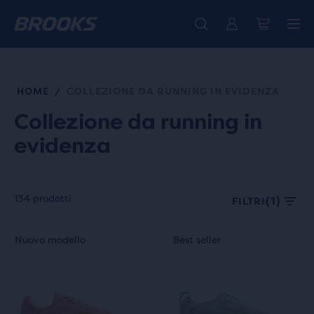
La nuovissima Ghost Amp è arrivata - Acquista
Ti presentiamo la nuova collezione Cascadia -
Spedizione gratuita per gli ordini superiori a € 100
Donna
Acquista ora
Uomo
HOME
COLLEZIONE DA RUNNING IN EVIDENZA
/
Collezione da running in
evidenza
134 prodotti
(1)
FILTRI
Ogni
Questo
Questo
Nuovo modello
Best seller
Nuovo modello
Best seller
categoria
è
è
di
uno
uno
prodotto
slider
slider
può
di
di
essere
immagini.
immagini.