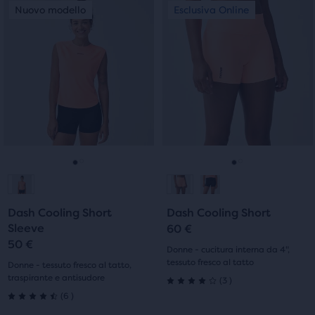
Questo
Questo
Nuovo modello
Esclusiva Online
Nuovo modello
Esclusiva Online
è
è
uno
uno
slider
slider
di
di
immagini.
immagini.
Usa
Usa
i
i
tasti
tasti
avanti
avanti
e
e
Vai
Vai
Vai
Vai
indietro
indietro
per
per
alla
alla
alla
alla
scorrere
scorrere
Dash Cooling Short
Dash Cooling Short
diapositiva
diapositiva
diapositiva
diapositiva
Sleeve
le
le
60 €
50 €
immagini.
immagini.
1
2
1
2
Donne - cucitura interna da 4",
tessuto fresco al tatto
Donne - tessuto fresco al tatto,
traspirante e antisudore
3
(
3
)
4.0
6
(
6
)
4.5