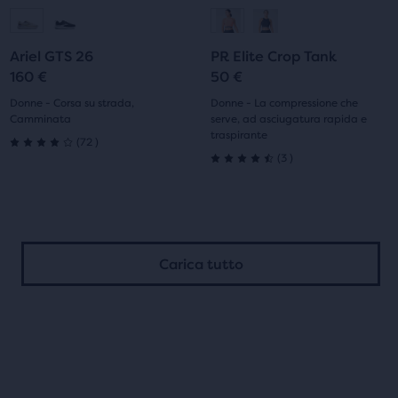
Vai
Vai
Vai
Vai
indietro
indietro
per
per
alla
alla
alla
alla
scorrere
scorrere
Ariel GTS 26
PR Elite Crop Tank
diapositiva
diapositiva
diapositiva
diapositiva
le
le
160 €
50 €
immagini.
immagini.
1
2
1
2
Donne - Corsa su strada,
Donne - La compressione che
Camminata
serve, ad asciugatura rapida e
traspirante
72
(
72
)
4.0
3
(
3
)
4.5
su
su
5
5
stelle
Carica tutto
stelle
con
con
72
3
recensioni
recensioni