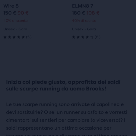
scorrere
scorrere
Wire 8
ELMN8 7
diapositiva
diapositiva
diapositiva
diapositiva
le
le
150 €
90 €
180 €
108 €
Prezzo
Prezzo
Prezzo
Prezzo
immagini.
immagini.
40% di sconto
40% di sconto
1
2
1
2
originale
attuale
originale
attuale
Unisex - Gara
Unisex - Gara
5
8
(
5
)
(
8
)
5.0
4.0
su
su
5
5
stelle
stelle
Inizia col piede giusto, approfitta dei saldi
con
con
sulle scarpe running da uomo Brooks!
5
8
Le tue scarpe running sono arrivate al capolinea e
recensioni
recensioni
devi sostituirle? O sei un runner su asfalto e vorresti
cimentarti sui sentieri per cambiare (o viceversa)? I
saldi rappresentano un'ottima occasione per
trovare un nuovo paio di scarpe a un ottimo prezzo.