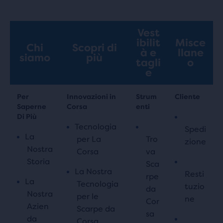
Vest
ibilit
Misce
Chi
Scopri di
à e
llane
siamo
più
tagli
o
e
Per
Innovazioni in
Strum
Cliente
Saperne
Corsa
enti
Di Più
Tecnologia
Spedi
La
per La
Tro
zione
Nostra
Corsa
va
Storia
Sca
La Nostra
Resti
rpe
La
Tecnologia
tuzio
da
Nostra
per le
ne
Cor
Azien
Scarpe da
sa
da
Corsa