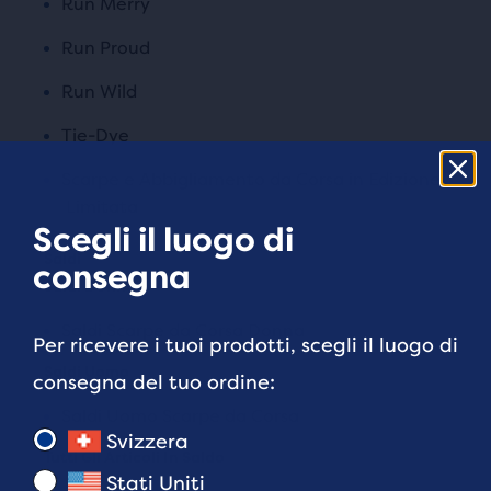
Run Merry
Run Proud
Run Wild
Tie-Dye
Scarpe e Abbigliamento da Corsa in Edizione
Limitata
Scegli il luogo di
consegna
Saldi Donna
Saldi Scarpe da Corsa Donna
Per ricevere i tuoi prodotti, scegli il luogo di
Saldi Uomo
consegna del tuo ordine:
Saldi Uomo Scarpe da Corsa
Svizzera
Tutti Gli Articoli In Saldo
Stati Uniti