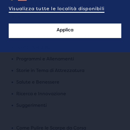
Tutti I Saldi Abbigliamento da Corsa
Visualizza tutte le località disponibili
Per Saperne di Più
Applica
Manutenzione Dell’Attrezzatura
Storie Ispiratrici
Programmi e Allenamenti
Storie in Tema di Attrezzatura
Salute e Benessere
Ricerca e Innovazione
Suggerimenti
Come Pulire le Scarpe da Corsa