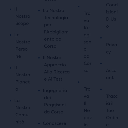
Cond
Il
La Nostra
izioni
Tro
Nostro
Tecnologia
D'Us
va
Scopo
per
o
Re
l'Abbigliam
Le
ggi
ento da
Nostre
sen
Priva
Corsa
Perso
o
cy
ne
da
Il Nostro
Cor
Approccio
Il
sa
Acco
Alla Ricerca
Nostro
unt
e Ai Test
Pianet
a
Tro
Ingegneria
va
Tracc
dei
La
Il
ia il
Reggiseni
Nostra
Ne
Tuo
da Corsa
Comu
goz
Ordin
nità
Conoscere
io
e