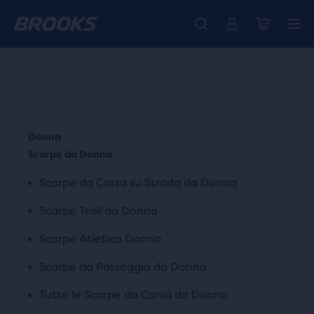
La nuovissima Ghost Amp è arrivata - Acquista
Ti presentiamo la nuova collezione Cascadia -
Spedizione gratuita per tutti gli ordini superiori a CHF 100
Donna
Acquista ora
Uomo
Scarpe da Donna
Scarpe da Corsa su Strada da Donna
Scarpe Trail da Donna
Scarpe Atletica Donna
Scarpe da Passeggio da Donna
Tutte le Scarpe da Corsa da Donna