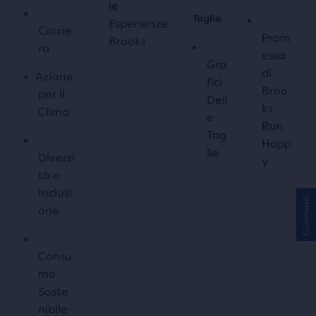
le
Taglie
Esperienze
Carrie
Prom
Brooks
ra
essa
Gra
di
Azione
fici
Broo
per il
Dell
ks
Clima
e
Run
Tag
Happ
lie
Diversi
y
tà e
Inclusi
Commenti
one
Consu
mo
Soste
nibile