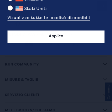
Stati Uniti
Visualizza tutte le località disponibili
METODI DI PAGAMENTO ACCETTATI
Applica
RUN COMMUNITY
MISURE & TAGLIE
Commenti
SERVIZIO CLIENTI
MEET BROOKS/CHI SIAMO