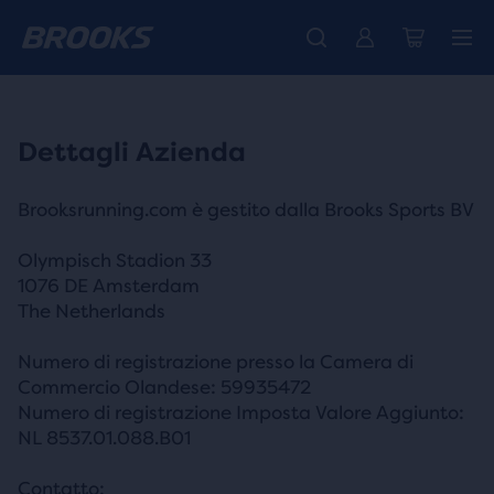
La nuovissima Ghost Amp è arrivata - Acquista
Ti presentiamo la nuova collezione Cascadia -
Spedizione gratuita per tutti gli ordini superiori a CHF 100
Donna
Acquista ora
Uomo
Dettagli Azienda
Brooksrunning.com è gestito dalla Brooks Sports BV
Olympisch Stadion 33
1076 DE Amsterdam
The Netherlands
Numero di registrazione presso la Camera di
Commercio Olandese: 59935472
Numero di registrazione Imposta Valore Aggiunto:
NL 8537.01.088.B01
Contatto: