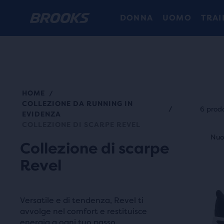
DONNA
UOMO
TRAI
HOME
/
Ogni
COLLEZIONE DA RUNNING IN
cate
/
6 prodo
EVIDENZA
di
COLLEZIONE DI SCARPE REVEL
Ques
prod
Nuovo modello
Nuo
N
è
Collezione di scarpe
può
uno
Revel
esse
slide
sele
di
per
imma
Versatile e di tendenza, Revel ti
conf
Usa
avvolge nel comfort e restituisce
alme
energia a ogni tuo passo.