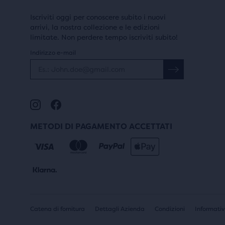
moda
SUPPORTO
tabe
Iscriviti oggi per conoscere subito i nuovi
Supporto equilibrato
arrivi, la nostra collezione e le edizioni
in
limitate. Non perdere tempo iscriviti subito!
Supporto massimo
cui
Indirizzo e-mail
l’ute
può
LARGHEZZA
conf
i
DONNE
prodo
LARGHEZZA
Media donna (1B)
selez
METODI DI PAGAMENTO ACCETTATI
UOMINI
Media uomo (1D)
USO
Catena di fornitura
Dettagli Azienda
Condizioni
Informativ