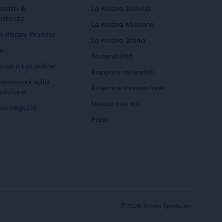
g
u
ntatti &
La Nostra Società
sistenza
i
a
La Nostra Missione
n Happy Promise
La Nostra Storia
n
l
si
Sostenibilità
a
e
ccia il tuo ordine
Rapporti aziendali
l
ormazioni sulla
Ricerca e innovazione
edizione
e
Lavora con noi
ova negozio
Press
© 2026 Brooks Sports, Inc