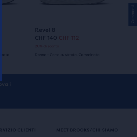
tasti
Commenti
avanti
e
indietro
141
+1
Revel 8
per
CHF 140
CHF 112
P
P
scorrere
20% di sconto
r
r
le
inata
Donne - Corsa su strada, Camminata
immagini.
e
e
(
141
)
4.0
z
z
su
z
z
ova i
5
o
o
stelle
o
a
con
r
t
141
i
t
RVIZIO CLIENTI
MEET BROOKS/CHI SIAMO
recensioni