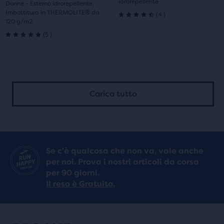
idrorepellente
Donne - Esterno idrorepellente,
Imbottitura in THERMOLITE® da
4
(
4
)
4.5
120 g/m2
5
(
5
)
su
5.0
5
su
stelle
5
Carica tutto
con
stelle
4
con
recensioni
5
Se c’è qualcosa che non va, vale anche
recensioni
per noi. Prova i nostri articoli da corsa
per 90 giorni.
Il reso è Gratuito.