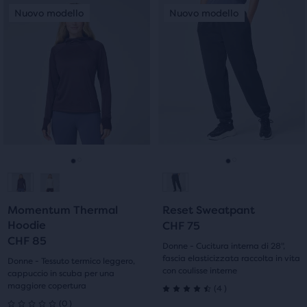
Questo
Questo
5
Nuovo modello
Nuovo modello
Nuovo modello
Nuovo modello
5
è
è
uno
uno
stelle
stelle
slider
slider
con
di
di
con
immagini.
immagini.
2
6
Usa
Usa
recensioni
i
i
recensioni
tasti
tasti
avanti
avanti
e
e
Vai
Vai
Vai
Vai
indietro
indietro
per
per
alla
alla
alla
alla
scorrere
scorrere
Momentum Thermal
Reset Sweatpant
diapositiva
diapositiva
diapositiva
diapositiva
Hoodie
le
le
CHF 75
CHF 85
immagini.
immagini.
1
2
1
2
Donne - Cucitura interna di 28",
fascia elasticizzata raccolta in vita
Donne - Tessuto termico leggero,
con coulisse interne
cappuccio in scuba per una
maggiore copertura
4
(
4
)
4.5
0
(
0
)