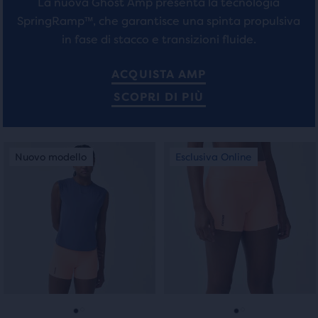
La nuova Ghost Amp presenta la tecnologia
SpringRamp™, che garantisce una spinta propulsiva
in fase di stacco e transizioni fluide.
ACQUISTA AMP
SCOPRI DI PIÙ
Questo
Questo
Nuovo modello
Esclusiva Online
Nuovo modello
Esclusiva Online
è
è
uno
uno
slider
slider
di
di
immagini.
immagini.
Usa
Usa
i
i
tasti
tasti
avanti
avanti
e
e