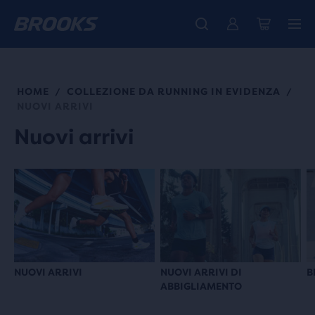
La nuovissima Ghost Amp è arrivata - Acquista
Ti presentiamo la nuova collezione Cascadia -
Spedizione gratuita per tutti gli ordini superiori a CHF 100
Donna
Acquista ora
Uomo
HOME
COLLEZIONE DA RUNNING IN EVIDENZA
/
/
NUOVI ARRIVI
Nuovi arrivi
NUOVI ARRIVI
NUOVI ARRIVI DI
B
ABBIGLIAMENTO