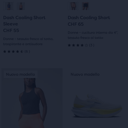
Vai
Vai
Vai
Vai
indietro
indietro
per
per
alla
alla
alla
alla
scorrere
scorrere
Dash Cooling Short
Dash Cooling Short
diapositiva
diapositiva
diapositiva
diapositiva
Sleeve
le
le
CHF 65
CHF 55
immagini.
immagini.
1
2
1
2
Donne - cucitura interna da 4",
tessuto fresco al tatto
Donne - tessuto fresco al tatto,
traspirante e antisudore
3
(
3
)
4.0
6
(
6
)
4.5
su
su
5
Questo
Questo
Nuovo modello
Nuovo modello
Nuovo modello
Nuovo modello
5
è
è
stelle
uno
uno
stelle
slider
slider
con
di
di
con
3
immagini.
immagini.
6
Usa
Usa
recensioni
i
i
recensioni
tasti
tasti