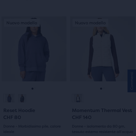
0
su
su
5
Questo
Questo
Nuovo modello
Nuovo modello
Nuovo modello
Nuovo modello
5
è
è
stelle
uno
uno
stelle
slider
slider
con
di
di
con
4
immagini.
immagini.
0
Usa
Usa
recensioni
i
i
recensioni
Commenti
tasti
tasti
avanti
avanti
e
e
Vai
Vai
Vai
Vai
indietro
indietro
per
per
alla
alla
alla
alla
scorrere
scorrere
Reset Hoodie
Momentum Thermal Vest
diapositiva
diapositiva
diapositiva
diapositiva
le
le
CHF 80
CHF 140
immagini.
immagini.
1
2
1
2
Donne - Morbidissimo pile, calore
Donne - isolamento da 80 gm,
ideale
tessuto esterno resistente all’acqua