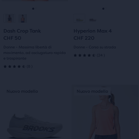
avanti
avanti
e
e
Vai
Vai
Vai
Vai
indietro
indietro
per
per
alla
alla
alla
alla
scorrere
scorrere
Dash Crop Tank
Hyperion Max 4
diapositiva
diapositiva
diapositiva
diapositiva
le
le
CHF 50
CHF 220
immagini.
immagini.
1
2
1
2
Donne - Massima libertà di
Donne - Corsa su strada
movimento, ad asciugatura rapida
24
(
24
)
e traspirante
4.5
8
(
8
)
4.5
su
su
5
Questo
Questo
Nuovo modello
Nuovo modello
Nuovo modello
Nuovo modello
5
stelle
è
è
uno
uno
stelle
con
slider
slider
di
di
con
24
immagini.
immagini.
8
recensioni
Usa
Usa
i
i