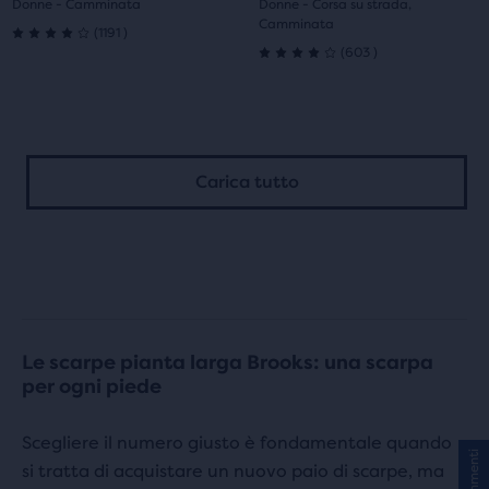
1
2
1
2
Donne - Camminata
Donne - Corsa su strada,
Camminata
1191
(
1191
)
4.0
603
(
603
)
4.0
su
su
5
5
stelle
Carica tutto
stelle
con
con
1191
603
recensioni
recensioni
Le scarpe pianta larga Brooks: una scarpa
per ogni piede
Scegliere il numero giusto è fondamentale quando
Commenti
si tratta di acquistare un nuovo paio di scarpe, ma