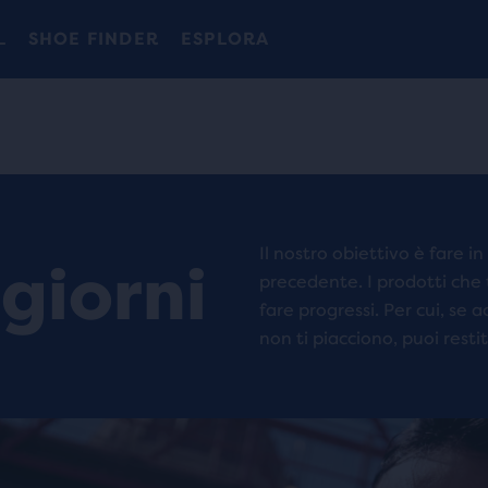
La nuovissima Ghost Amp è arrivata - Acquista
Ti presentiamo la nuova collezione Cascadia -
Spedizione gratuita per tutti gli ordini superiori a CHF 100
Donna
Acquista ora
Uomo
L
SHOE FINDER
ESPLORA
Il nostro obiettivo è fare i
giorni
precedente. I prodotti che
fare progressi. Per cui, se ac
non ti piacciono, puoi resti