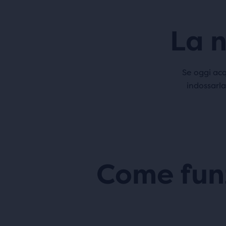
La n
Se oggi acq
indossarla
Come funz