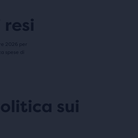
 resi
re 2026
per
za spese di
litica sui