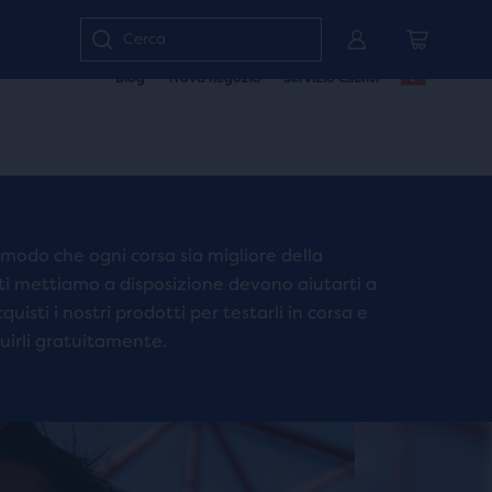
Inserisci
Blog
Trova negozio
Servizio Clienti
parola
chiave
o
numero
articolo
n modo che ogni corsa sia migliore della
 ti mettiamo a disposizione devono aiutarti a
quisti i nostri prodotti per testarli in corsa e
tuirli gratuitamente.