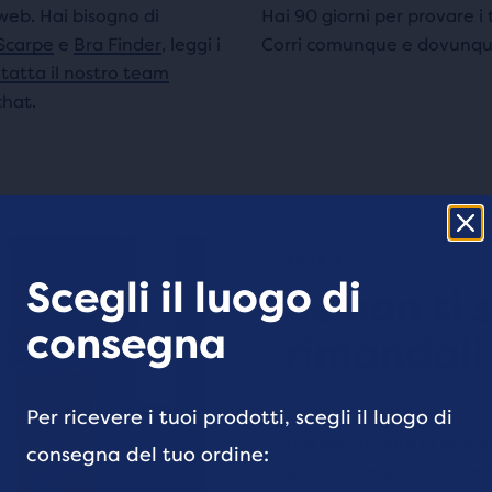
 web. Hai bisogno di
Hai 90 giorni per provare i t
Scarpe
e
Bra Finder
, leggi i
Corri comunque e dovunque, 
tatta il nostro team
chat.
FASE 3
Scegli il luogo di
Se non ti 
consegna
rimandali 
Se un prodotto non soddi
Per ricevere i tuoi prodotti, scegli il luogo di
resi per avviare la proc
consegna del tuo ordine:
spedizione gratuita. Se h