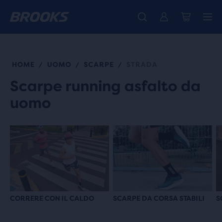
La nuovissima Ghost Amp è arrivata - Acquista
Ti presentiamo la nuova collezione Cascadia -
Spedizione gratuita per tutti gli ordini superiori a CHF 100
Donna
Acquista ora
Uomo
HOME
UOMO
SCARPE
STRADA
/
/
/
Scarpe running asfalto da
uomo
CORRERE CON IL CALDO
SCARPE DA CORSA STABILI
S