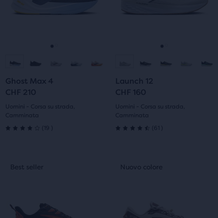
Usa
Usa
i
i
tasti
tasti
avanti
avanti
e
e
Vai
Vai
Vai
Vai
indietro
indietro
per
per
alla
alla
alla
alla
scorrere
scorrere
Ghost Max 4
Launch 12
diapositiva
diapositiva
diapositiva
diapositiva
le
le
CHF 210
CHF 160
immagini.
immagini.
1
2
1
2
Uomini - Corsa su strada,
Uomini - Corsa su strada,
Camminata
Camminata
19
61
(
19
)
(
61
)
4.0
4.5
su
su
Questo
Questo
Best seller
Nuovo colore
Best seller
Nuovo colore
5
5
è
è
uno
uno
stelle
stelle
slider
slider
di
di
con
con
immagini.
immagini.