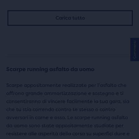
5
5
stelle
Carica tutto
stelle
con
con
76
130
Commenti
recensioni
recensioni
Scarpe running asfalto da uomo
Scarpe appositamente realizzate per l'asfalto che
offrono grande ammortizzazione e sostegno e ti
consentiranno di vincere facilmente la tua gara, sia
che tu stia correndo contro te stesso o contro
avversari in carne e ossa. Le scarpe running asfalto
da uomo sono state appositamente studiate per
resistere alle asperità della corsa su superfici dure e