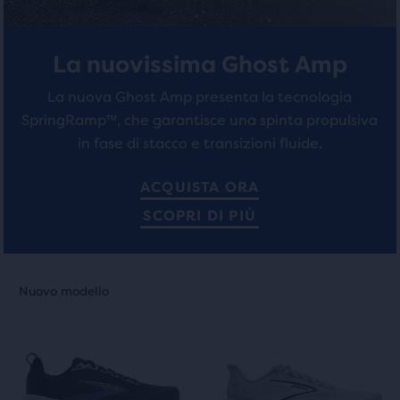
La nuovissima Ghost Amp
La nuova Ghost Amp presenta la tecnologia
SpringRamp™, che garantisce una spinta propulsiva
in fase di stacco e transizioni fluide.
ACQUISTA ORA
SCOPRI DI PIÙ
Questo
Questo
Nuovo modello
Nuovo modello
è
è
uno
uno
slider
slider
di
di
immagini.
immagini.