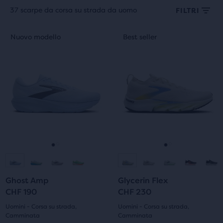
37 scarpe da corsa su strada da uomo
FILTRI
Ogni
Questo
Questo
Nuovo modello
Best seller
Nuovo modello
Best seller
categoria
è
è
di
uno
uno
prodotto
slider
slider
può
di
di
essere
immagini.
immagini.
selezionata
Usa
Usa
per
i
i
confrontare
tasti
tasti
almeno
avanti
avanti
due
e
e
Vai
Vai
Vai
Vai
prodotti
indietro
indietro
diversi
per
per
alla
alla
alla
alla
con
scorrere
scorrere
Ghost Amp
Glycerin Flex
diapositiva
diapositiva
diapositiva
diapositiva
il
le
le
CHF 190
CHF 230
tasto
immagini.
immagini.
1
2
1
2
Uomini - Corsa su strada,
Uomini - Corsa su strada,
“Confronta”.
Camminata
Camminata