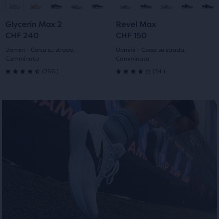
indietro
indietro
per
per
alla
alla
alla
alla
scorrere
scorrere
Glycerin Max 2
Revel Max
diapositiva
diapositiva
diapositiva
diapositiva
le
le
CHF 240
CHF 150
immagini.
immagini.
1
2
1
2
Uomini - Corsa su strada,
Uomini - Corsa su strada,
Camminata
Camminata
266
34
(
266
)
(
34
)
4.5
4.0
su
su
5
5
stelle
stelle
con
con
266
34
recensioni
recensioni