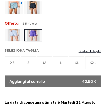
Prodotti
con
Offerta
515 - Violet
nuovi
colori
SELEZIONA TAGLIA
Guida alle taglie
XS
S
M
L
XL
XXL
Aggiungi al carrello
42,50 €