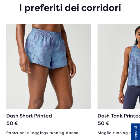
I preferiti dei corridori
Dash Short Printed
Dash Tank Printe
50 €
50 €
Commenti
Pantaloni e leggings running donna
Maglie running da 