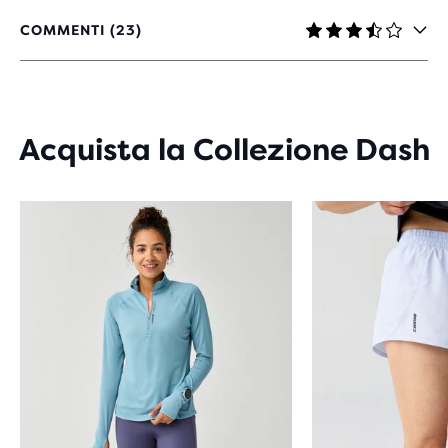
COMMENTI (23)
3,6
SU
5
STELLE
CON
23
Acquista la Collezione Dash
RECENSIONI