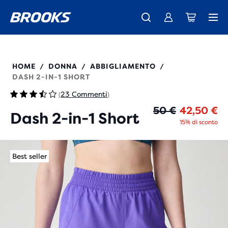
La nuovissima Ghost Amp è arrivata - Acquista
Ti presentiamo la nuova collezione Cascadia -
Spedizione gratuita per gli ordini superiori a € 100
Donna
Acquista ora
Uomo
221754
HOME
DONNA
ABBIGLIAMENTO
/
/
/
DASH 2-IN-1 SHORT
23 Commenti
(
)
Pr
Pr
50 €
42,50 €
Dash 2-in-1 Short
15% di sconto
Best seller