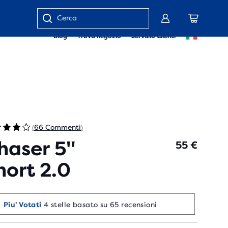
Inserisci
Blog
Trova negozio
Servizio Clienti
parola
chiave
o
numero
articolo
66 Commenti
(
)
haser 5"
55 €
hort 2.0
Piu' Votati
4 stelle basato su 65 recensioni