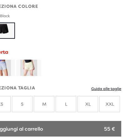
EZIONA COLORE
 Black
erta
EZIONA TAGLIA
Guida alle taglie
XS
S
M
L
XL
XXL
ggiungi al carrello
55 €