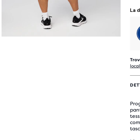
Trov
loca
DET
Prog
pan
tes
comf
tasc