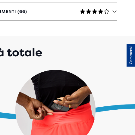
MENTI (66)
LLE
N
à totale
Commenti
ENSIONI