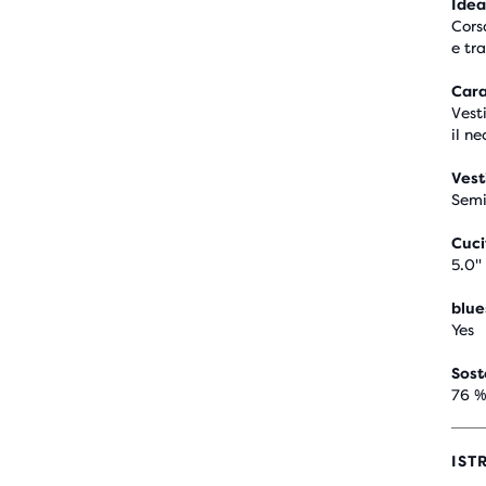
Idea
Cors
e tr
Cara
Vesti
il ne
Vest
Semi
Cuci
5.0"
blue
Yes
Sost
76 %
IST