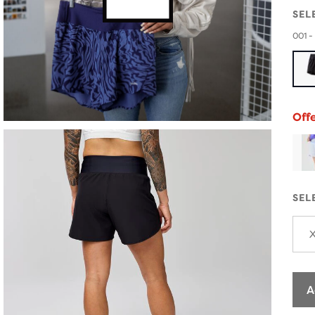
SEL
001 -
Off
SEL
A