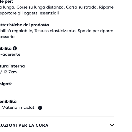
le per:
a lunga, Corse su lunga distanza, Corsa su strada, Riporre
asportare gli oggetti essenziali
tteristiche del prodotto
bilità regolabile, Tessuto elasticizzato, Spazio per riporre
cessario
ibilità
-aderente
tura interna
 / 12.7cm
sign®
enibilità
 Materiali riciclati
RUZIONI PER LA CURA