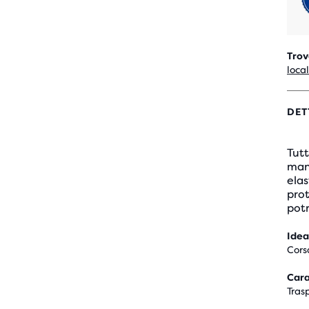
Trov
loca
DET
Tutt
mani
elas
prot
potr
Idea
Cors
Cara
Tras