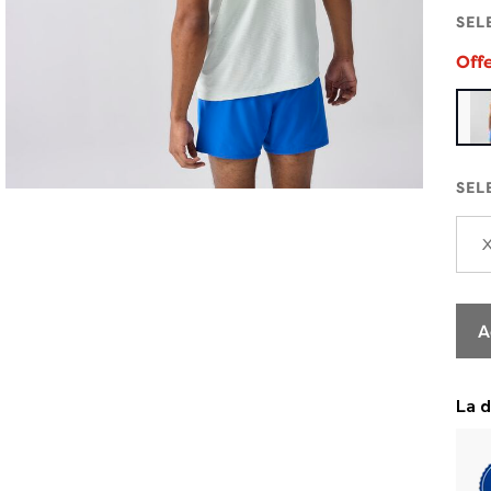
SEL
Off
SEL
A