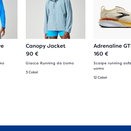
ve
Canopy Jacket
Adrenaline GT
90 €
160 €
omo
Giacca Running da Uomo
Scarpe running asf
uomo
3 Colori
12 Colori