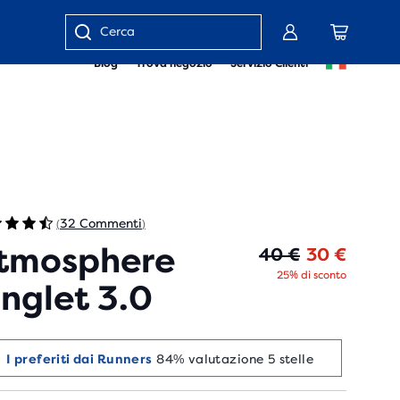
Inserisci
Blog
Trova negozio
Servizio Clienti
parola
chiave
o
numero
articolo
32 Commenti
(
)
tmosphere
Prezzo
Prezz
40 €
30 €
25% di sconto
inglet 3.0
I preferiti dai Runners
84% valutazione 5 stelle