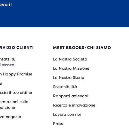
ova il
RVIZIO CLIENTI
MEET BROOKS/CHI SIAMO
ntatti &
La Nostra Società
sistenza
La Nostra Missione
n Happy Promise
La Nostra Storia
si
Sostenibilità
ccia il tuo ordine
Rapporti aziendali
ormazioni sulla
Ricerca e innovazione
edizione
Lavora con noi
ova negozio
Press