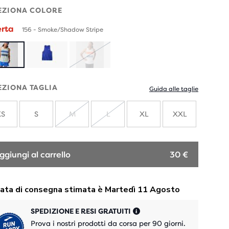
EZIONA COLORE
erta
156 - Smoke/Shadow Stripe
ESAURITO
EZIONA TAGLIA
Guida alle taglie
XS
S
M
L
XL
XXL
ESAURITO
ESAURITO
ggiungi al carrello
30 €
SPEDIZIONE E RESI GRATUITI
Prova i nostri prodotti da corsa per 90 giorni.