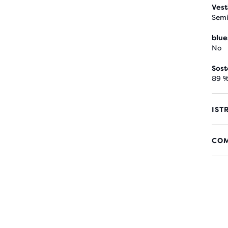
Vest
Semi
blue
No
Sost
89 %
IST
COM
4,7
SU
5
STE
CO
32
REC