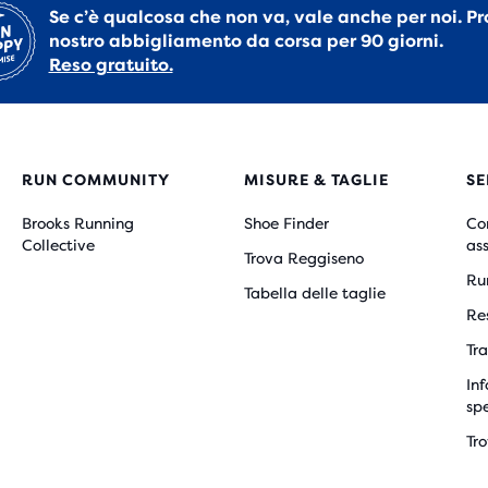
Se c’è qualcosa che non va, vale anche per noi. Pr
nostro abbigliamento da corsa per 90 giorni.
Reso gratuito.
RUN COMMUNITY
MISURE & TAGLIE
SE
Brooks Running
Shoe Finder
Co
Collective
as
Trova Reggiseno
Ru
Tabella delle taglie
Re
Tra
Inf
sp
Tr