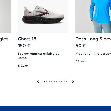
glet
Ghost 18
Dash Long Slee
150 €
50 €
Scarpe running asfalto da
Maglie running da u
uomo
3 Colori
8 Colori