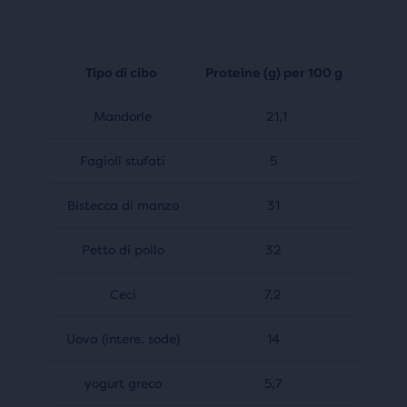
Tipo di cibo
Proteine (g) per 100 g
Mandorle
21,1
Fagioli stufati
5
Bistecca di manzo
31
Petto di pollo
32
Ceci
7,2
Uova (intere, sode)
14
yogurt greco
5,7