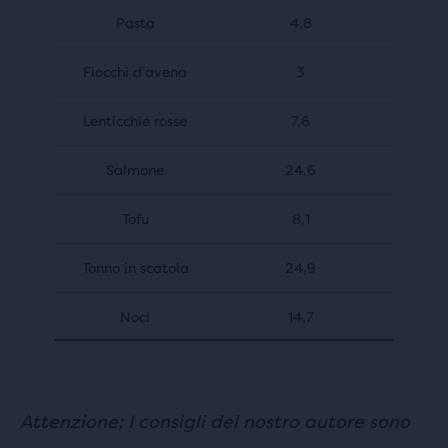
Pasta
4,8
Fiocchi d’avena
3
Lenticchie rosse
7,6
Salmone
24,6
Tofu
8,1
Tonno in scatola
24,9
Noci
14,7
Attenzione: I consigli del nostro autore sono