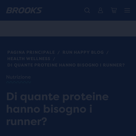
La nuovissima Ghost Amp è arrivata - Acquista
Ti presentiamo la nuova collezione Cascadia -
Spedizione gratuita per gli ordini superiori a € 100
Donna
Acquista ora
Uomo
PAGINA PRINCIPALE
RUN HAPPY BLOG
/
/
HEALTH WELLNESS
/
DI QUANTE PROTEINE HANNO BISOGNO I RUNNER?
Nutrizione
Di quante proteine
hanno bisogno i
runner?