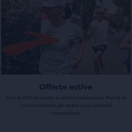
stelle
in
stelle
cui
con
l’utente
con
può
12
8
confrontare
recensioni
i
recensioni
prodotti
selezionati.
Offerte estive
Fino al 40% di sconto su articoli selezionati. Prendi al
volo l’occasione per avere i tuoi preferiti
risparmiando.