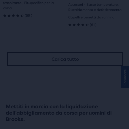
originale
attuale
traspirante., Fit specifico per la
Accessori - Basse temperature,
corsa
Riscaldamento e defaticamento
59
(
59
)
Capelli e berretti da running
4.5
61
(
61
)
4.5
su
su
5
5
stelle
Carica tutto
stelle
con
Commenti
con
59
61
recensioni
recensioni
Mettiti in marcia con la liquidazione
dell'abbigliamento da corsa per uomini di
Brooks.