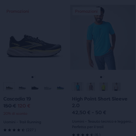
Questo
Questo
Promozioni
Promozioni
Promozioni
Promozioni
è
è
uno
uno
slider
slider
di
di
immagini.
immagini.
Usa
Usa
i
i
tasti
tasti
avanti
avanti
e
e
Vai
Vai
Vai
Vai
indietro
indietro
per
per
alla
alla
alla
alla
scorrere
scorrere
Cascadia 19
High Point Short Sleeve
diapositiva
diapositiva
diapositiva
diapositiva
2.0
le
le
150 €
120 €
Prezzo
Prezzo
42,50 € - 50 €
immagini.
immagini.
20% di sconto
1
2
1
2
originale
attuale
Uomini - Tessuto tecnico e leggero.,
Uomini - Trail Running
Perfetta per il trail
227
(
227
)
4.5
6
(
6
)