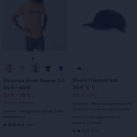
stelle
uno
stelle
slider
con
di
con
139
immagini.
696
Usa
recensioni
i
recensioni
tasti
avanti
e
Vai
Vai
indietro
per
alla
alla
Shield Thermal Hat
scorrere
Distance Short Sleeve 3.0
diapositiva
diapositiva
30 €
18 €
le
35 € - 40 €
Prezzo
Prezzo
immagini.
24 € - 30 €
40% di sconto
1
2
originale
attuale
25-40% di sconto
Accessori - Basse temperature, Per
corse sotto la neve o con il vento
Uomini - Asciugatura rapida, Ultra
morbidezza
Articoli e abbigliamento da
running in offerta
69
(
69
)
4.5
1
(
1
)
2.0