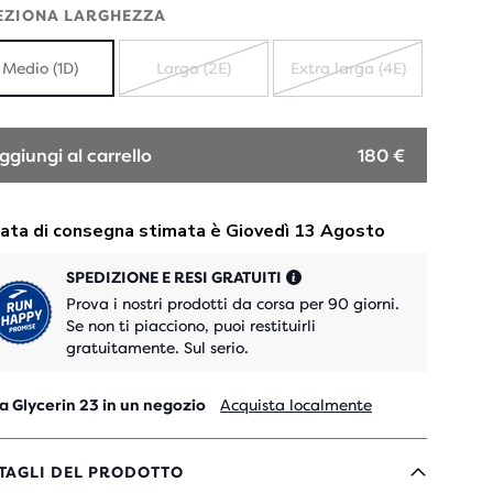
EZIONA LARGHEZZA
Medio (1D)
Larga (2E)
Extra larga (4E)
ESAURITO
ESAURITO
ggiungi al carrello
180 €
SPEDIZIONE E RESI GRATUITI
Prova i nostri prodotti da corsa per 90 giorni.
Se non ti piacciono, puoi restituirli
gratuitamente. Sul serio.
a Glycerin 23 in un negozio
Acquista localmente
TAGLI DEL PRODOTTO