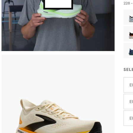
228 -
SEL
E
E
E