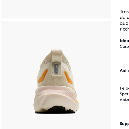
Tras
da 
qual
ricc
Idea
Cors
Amm
Felp
Sper
e st
Sup