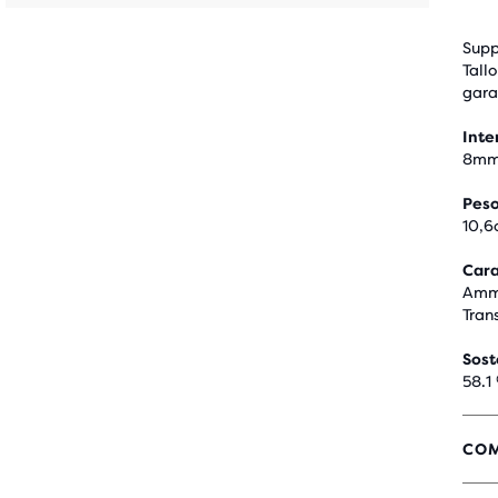
Supp
Tall
gara
Inte
8m
Pes
10,6
Cara
Ammo
Trans
Sost
58.1
COM
4,6
SU