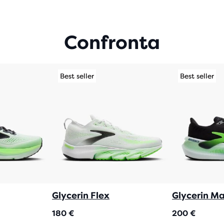
5
STE
CO
409
Confronta
REC
Best seller
Best seller
Glycerin Flex
Glycerin Ma
180 €
200 €