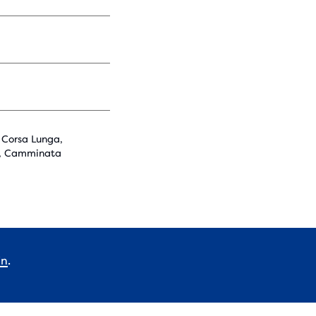
 Corsa Lunga,
o, Camminata
in
.