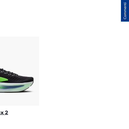
Commenti
LLE
N
ENSIONI
x 2