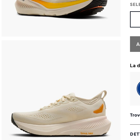
SEL
A
Trov
DET