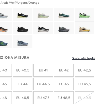
 Arctic Wolf/Angora/Orange
EZIONA MISURA
Guida alle taglie
U 40
EU 40,5
EU 41
EU 42
EU 42,5
U 43
EU 44
EU 44,5
EU 45
EU 45,5
U 46
EU 46,5
EU 47,5
EU 48,5
EU 49,5
ESAURITO