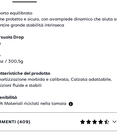
orto equilibrato
one protetto e sicuro, con avampiede dinamico che aiuta a
ntire grande stabilità intrinseca
rsuola Drop
m
o
oz / 300,5g
tteristiche del prodotto
rtizzazione morbida e calibrata, Calzata adattabile,
izioni fluide e stabili
enibilità
 % Materiali riciclati nella tomaia
MENTI (409)