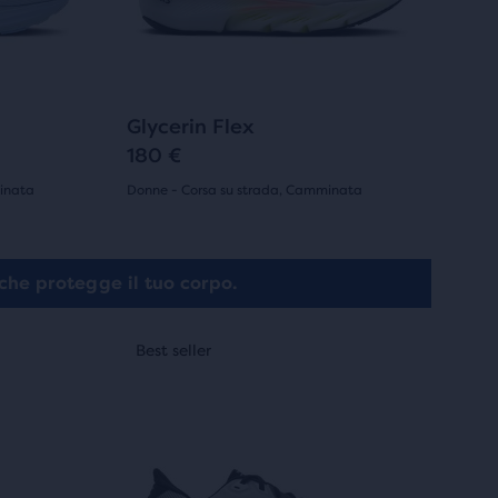
i
tasti
avanti
e
indietro
262
+2
Glycerin Flex
per
180 €
scorrere
inata
Donne - Corsa su strada, Camminata
le
(
262
)
4.5
immagini.
su
he protegge il tuo corpo.
5
Questo
Best seller
Best seller
Best seller
Best seller
Best sel
Best s
stelle
è
uno
con
slider
262
di
recensioni
immagini.