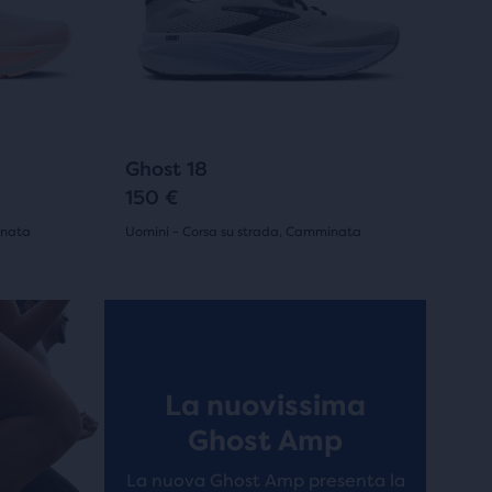
Usa
i
tasti
avanti
e
indietro
224
+6
+4
Ghost 18
per
150 €
scorrere
inata
Uomini - Corsa su strada, Camminata
le
(
224
)
4.5
immagini.
su
Best seller
Best seller
5
stelle
La nuovissima
con
Ghost Amp
224
La nuova Ghost Amp presenta la