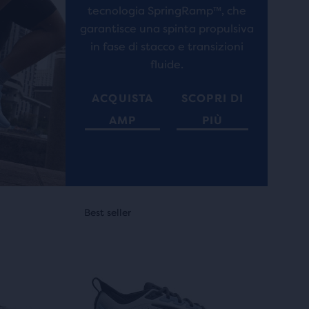
tecnologia SpringRamp™, che
recensioni
garantisce una spinta propulsiva
in fase di stacco e transizioni
fluide.
ACQUISTA
SCOPRI DI
AMP
PIÙ
Questo
Best seller
Nuovo modello
Best seller
Best seller
Nuovo 
Best s
è
uno
slider
di
immagini.