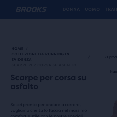
DONNA
UOMO
TRAI
HOME
/
Ogni
COLLEZIONE DA RUNNING IN
cate
/
71 prod
EVIDENZA
di
SCARPE PER CORSA SU ASFALTO
Ques
prod
Nuovo modello
Nuo
N
è
Scarpe per corsa su
può
uno
asfalto
esse
slide
sele
di
per
imma
Se sei pronto per andare a correre,
conf
Usa
vogliamo che tu lo faccia nel massimo
alme
comfort e stile con le nostre speciali