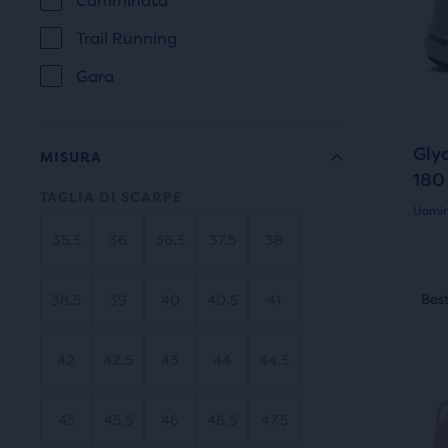
Camminata
con
Usa
“Con
Trail Running
i
nuovi
con
tasti
Gara
il
risultati.
avan
num
e
dei
indie
Gly
prodo
MISURA
per
180
selez
TAGLIA DI SCARPE
scor
su
Uomin
le
un
35.5
36
36.5
37.5
38
4.5
imma
total
su
Ques
di
Best seller
Best
38.5
39
40
40.5
41
è
tre
5
uno
prodo
stell
42
42.5
43
44
44.5
slide
che
di
con
apre
imma
45
45.5
46
46.5
47.5
la
164