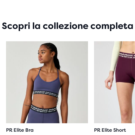
5
STELLE
CON
4
Scopri la collezione completa
RECENSIONI
PR Elite Bra
PR Elite Short