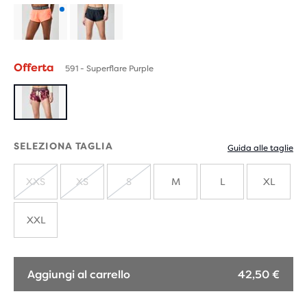
Prodotti
con
Offerta
591 - Superflare Purple
nuovi
colori
SELEZIONA TAGLIA
Guida alle taglie
XXS
XS
S
M
L
XL
ESAURITO
ESAURITO
ESAURITO
XXL
Aggiungi al carrello
42,50 €