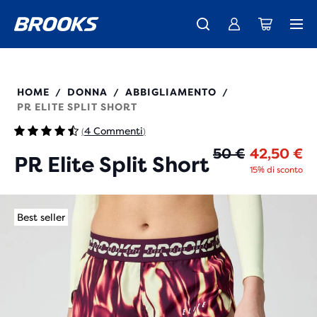
La nuovissima Ghost Amp è arrivata - Acquista
Ti presentiamo la nuova collezione Cascadia -
Spedizione gratuita per gli ordini superiori a € 100
Donna
Acquista ora
Uomo
221768
HOME
DONNA
ABBIGLIAMENTO
/
/
/
PR ELITE SPLIT SHORT
4 Commenti
(
)
Pr
Pr
50 €
42,50 €
PR Elite Split Short
15% di sconto
Best seller