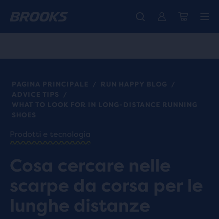
La nuovissima Ghost Amp è arrivata - Acquista
Ti presentiamo la nuova collezione Cascadia -
Spedizione gratuita per gli ordini superiori a € 100
Donna
Acquista ora
Uomo
PAGINA PRINCIPALE
RUN HAPPY BLOG
/
/
ADVICE TIPS
/
WHAT TO LOOK FOR IN LONG-DISTANCE RUNNING
SHOES
Prodotti e tecnologia
Cosa cercare nelle
scarpe da corsa per le
lunghe distanze