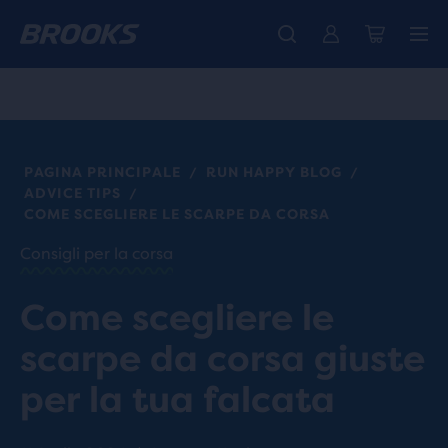
La nuovissima Ghost Amp è arrivata - Acquista
Ti presentiamo la nuova collezione Cascadia -
Spedizione gratuita per gli ordini superiori a € 100
Donna
Acquista ora
Uomo
PAGINA PRINCIPALE
RUN HAPPY BLOG
/
/
ADVICE TIPS
/
COME SCEGLIERE LE SCARPE DA CORSA
Consigli per la corsa
Come scegliere le
scarpe da corsa giuste
per la tua falcata