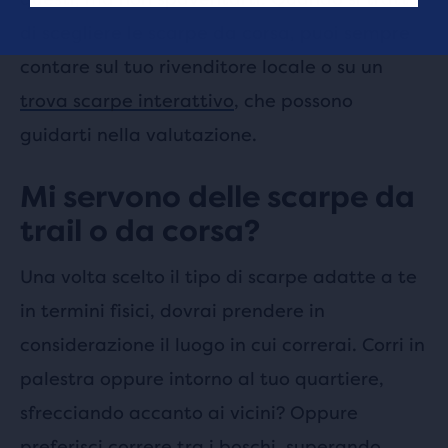
di scegliere le scarpe da corsa, puoi sempre
contare sul tuo rivenditore locale o su un
trova scarpe interattivo
, che possono
guidarti nella valutazione.
Mi servono delle scarpe da
trail o da corsa?
Una volta scelto il tipo di scarpe adatte a te
in termini fisici, dovrai prendere in
considerazione il luogo in cui correrai. Corri in
palestra oppure intorno al tuo quartiere,
sfrecciando accanto ai vicini? Oppure
preferisci correre tra i boschi, superando