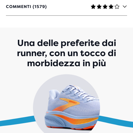
COMMENTI (1579)
4,1
SU
5
STELLE
CON
1.579
Una delle preferite dai
RECENSIONI
runner, con un tocco di
morbidezza in più