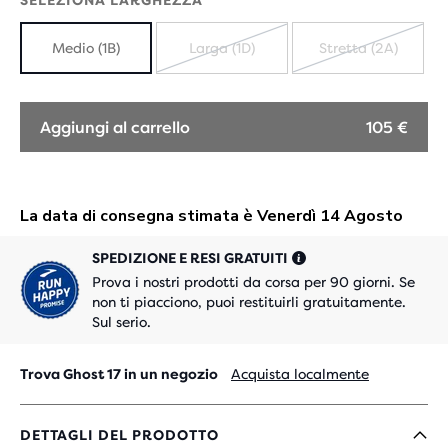
SELEZIONA LARGHEZZA
Medio (1B)
Larga (1D)
Stretta (2A)
ESAURITO
ESAURIT
Aggiungi al carrello
105 €
SPEDIZIONE E RESI GRATUITI
Prova i nostri prodotti da corsa per 90 giorni. Se
non ti piacciono, puoi restituirli gratuitamente.
Sul serio.
Trova Ghost 17 in un negozio
Acquista localmente
DETTAGLI DEL PRODOTTO