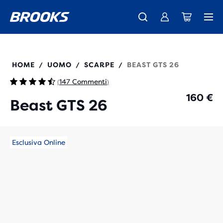
La nuovissima Ghost Amp è arrivata - Acquista
Ti presentiamo la nuova collezione Cascadia -
Spedizione gratuita per gli ordini superiori a € 100
Donna
Acquista ora
Uomo
110455
HOME
UOMO
SCARPE
BEAST GTS 26
/
/
/
147 Commenti
(
)
160 €
Beast GTS 26
Esclusiva Online