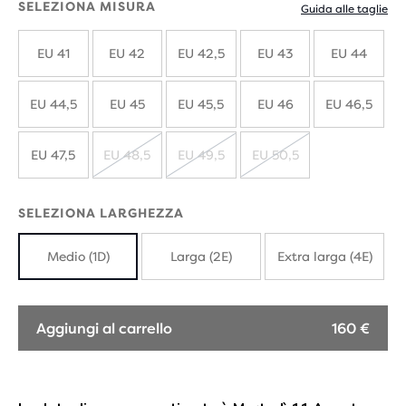
SELEZIONA MISURA
Guida alle taglie
EU 41
EU 42
EU 42,5
EU 43
EU 44
EU 44,5
EU 45
EU 45,5
EU 46
EU 46,5
EU 47,5
EU 48,5
EU 49,5
EU 50,5
ESAURITO
ESAURITO
ESAURITO
SELEZIONA LARGHEZZA
Medio (1D)
Larga (2E)
Extra larga (4E)
Aggiungi al carrello
160 €