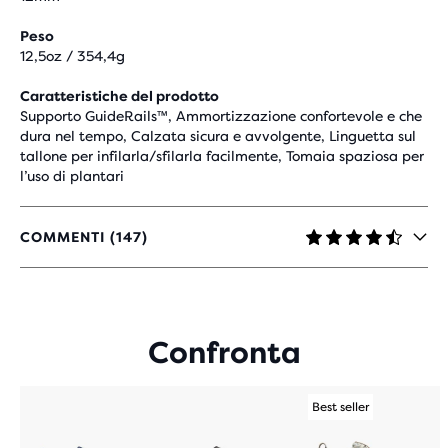
Peso
12,5oz / 354,4g
Caratteristiche del prodotto
Supporto GuideRails™, Ammortizzazione confortevole e che
dura nel tempo, Calzata sicura e avvolgente, Linguetta sul
tallone per infilarla/sfilarla facilmente, Tomaia spaziosa per
l’uso di plantari
COMMENTI (147)
4,3
SU
5
STELLE
CON
Confronta
147
RECENSIONI
Best seller