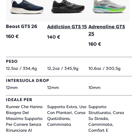
Beast GTS 26
Addiction GTS 15
Adrenaline GTS
25
160 €
140 €
160 €
PESO
12,5oz / 354,4g
12,2oz / 345,9g
10,6oz / 300,5g
INTERSUOLA DROP
12mm
12mm
10mm
IDEALE PER
Runner Che Hanno
Supporto Extra, Uso
Supporto
Bisogno Del
Con Plantari, Corsa
Strutturato, Corsa
Massimo Supporto
Quotidiana,
Su Strada,
Per Correre Senza
Camminata
Camminata,
Rinunciare Al
Comfort E