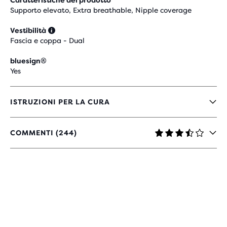
Caratteristiche del prodotto
Supporto elevato, Extra breathable, Nipple coverage
Vestibilità
Fascia e coppa - Dual
bluesign®
Yes
ISTRUZIONI PER LA CURA
COMMENTI (244)
3,5
SU
5
STELLE
CON
244
RECENSIONI