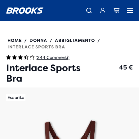
La nuovissima Ghost Amp è arrivata - Acquista
Ti presentiamo la nuova collezione Cascadia -
Spedizione gratuita per gli ordini superiori a € 100
Donna
Acquista ora
Uomo
350082
HOME
DONNA
ABBIGLIAMENTO
/
/
/
INTERLACE SPORTS BRA
244 Commenti
(
)
Interlace Sports
45 €
Bra
Esaurito