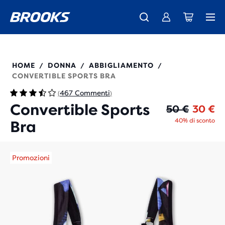
La nuovissima Ghost Amp è arrivata - Acquista
Ti presentiamo la nuova collezione Cascadia -
Spedizione gratuita per gli ordini superiori a € 100
Donna
Acquista ora
Uomo
350081
HOME
DONNA
ABBIGLIAMENTO
/
/
/
CONVERTIBLE SPORTS BRA
467 Commenti
(
)
Convertible Sports
Pr
Pr
50 €
30 €
40% di sconto
Bra
Promozioni