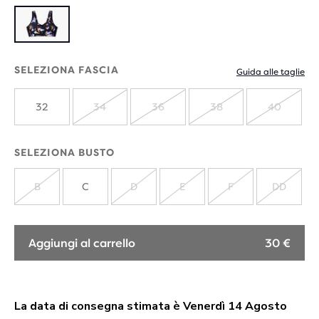
SELEZIONA FASCIA
Guida alle taglie
32
34
36
38
40
ESAURITO
ESAURITO
ESAURITO
ESAUR
SELEZIONA BUSTO
B
C
D
E
F
DD
ESAURITO
ESAURITO
ESAURITO
ESAURITO
ESAUR
Aggiungi al carrello
30 €