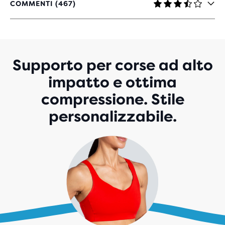
COMMENTI (467)
3,5
SU
5
STELLE
CON
467
Supporto per corse ad alto
RECENSIONI
impatto e ottima
compressione. Stile
personalizzabile.