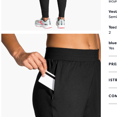
sicur
Vest
Semi
Tasc
2
blue
Yes
PRE
IST
COM
4,5
SU
5
STE