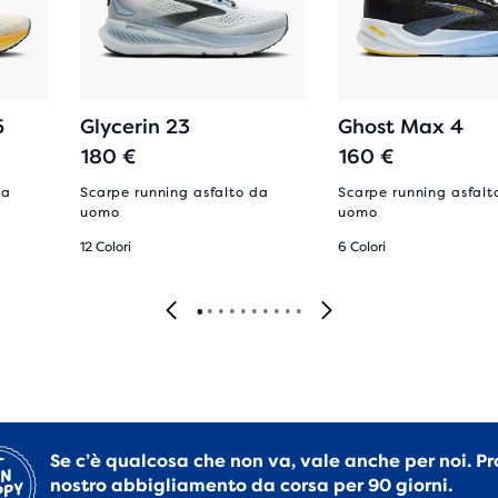
5
Glycerin 23
Ghost Max 4
180 €
160 €
da
Scarpe running asfalto da
Scarpe running asfalt
uomo
uomo
12 Colori
6 Colori
Se c’è qualcosa che non va, vale anche per noi. Pr
nostro abbigliamento da corsa per 90 giorni.