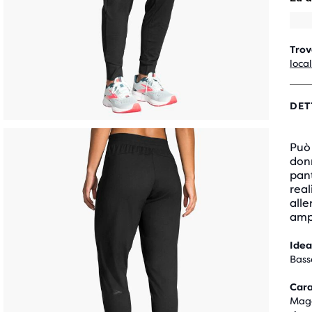
Trov
loca
DET
Può 
donn
pan
real
alle
ampi
Idea
Bass
Cara
Maggi