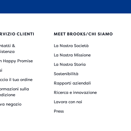
RVIZIO CLIENTI
MEET BROOKS/CHI SIAMO
ntatti &
La Nostra Società
sistenza
La Nostra Missione
n Happy Promise
La Nostra Storia
si
Sostenibilità
ccia il tuo ordine
Rapporti aziendali
ormazioni sulla
Ricerca e innovazione
edizione
Lavora con noi
ova negozio
Press