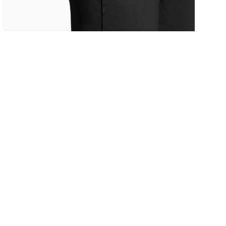
CO
102
REC