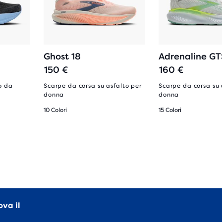
Ghost 18
Adrenaline GT
150 €
160 €
o da
Scarpe da corsa su asfalto per
Scarpe da corsa su 
donna
donna
10 Colori
15 Colori
ova il