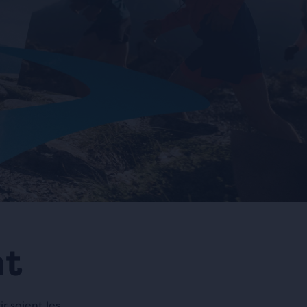
nt
r soient les