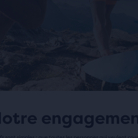
otre engageme
fs sont simples : que toutes les personnes qui veulent couri