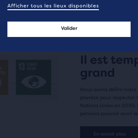
Afficher tous les lieux disponibles
Valider
Il est tem
grand
Nous avons défini notre 
planète pour respecter 
Nations Unies en 2030. 
pensons pouvoir avoir le
En savoir plus