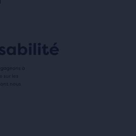
abilité
engageons à
 sur les
dont nous