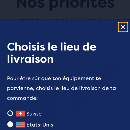
Nos priorités
pied devant l’autre commence ici. Ces cinq axes nous met
voie d’un changement réel et durable.
Choisis le lieu de
livraison
Pour être sûr que ton équipement te
parvienne, choisis le lieu de livraison de ta
commande:
Suisse
PROVISIONNEMENT
ACTION POUR LE C
États-Unis
RESPONSABLE