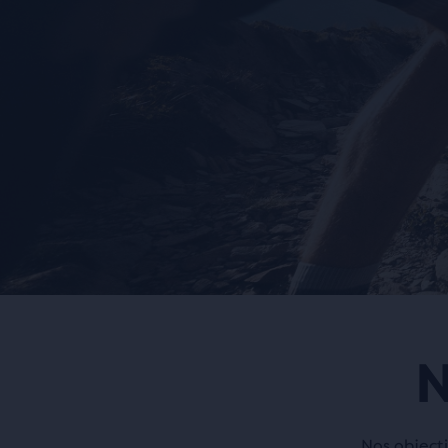
N
Nos objecti