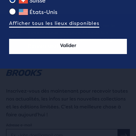
Suisse
États-Unis
Afficher tous les lieux disponibles
Si tu n’es pas satisfait(e), nous ne le
sommes pas non plus. Prends ton
équipement à l’essai pendant 90 jours.
Valider
Retours gratuits.
Inscrivez-vous dès maintenant pour recevoir toutes
nos actualités, les infos sur les nouvelles collections
et les éditions limitées. C'est la meilleure chose à
faire aujourd'hui !
Adresse e-mail