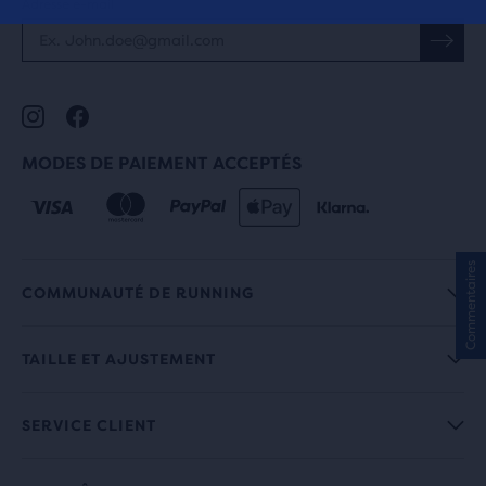
pour
Adresse e-mail
comparer
les
produits
sélectionnés.
MODES DE PAIEMENT ACCEPTÉS
Commentaires
COMMUNAUTÉ DE RUNNING
TAILLE ET AJUSTEMENT
SERVICE CLIENT