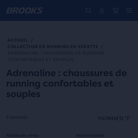
Découvre la nouvelle collection Cascadia -
La toute nouvelle Ghost Amp est là - Acheter
Expéditions gratuites sur les achats de plus de CHF 100
Acheter maintenant
Femme
Homme
ACCUEIL
/
COLLECTION DE RUNNING EN VEDETTE
/
ADRENALINE : CHAUSSURES DE RUNNING
CONFORTABLES ET SOUPLES
Adrenaline : chaussures de
running confortables et
souples
2 produits
(1)
FILTRES
Chaque
C’est
C’est
Meilleure vente
Imperméable
Meilleure vente
Imperméable