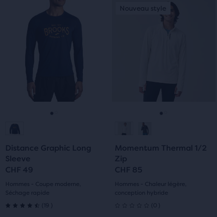
C’est
C’est
Nouveau style
Nouveau style
5 étoiles
5 étoiles
un
un
manège.
manège.
avec
avec
Navigue
Navigue
avec
avec
0 avis
9 avis
les
les
boutons
boutons
Suivant
Suivant
et
et
Précédent.
Précédent.
Aller
Aller
Aller
Aller
à
à
à
à
Distance Graphic Long
Momentum Thermal 1/2
la
la
la
la
Sleeve
Zip
CHF 49
CHF 85
diapositive
diapositive
diapositive
diapositive
Hommes - Coupe moderne,
Hommes - Chaleur légère,
1
2
1
2
Séchage rapide
conception hybride
19
0
(
19
)
(
0
)
4.5
0