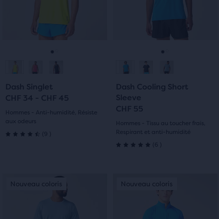
possibilité
boutons
boutons
de
Suivant
Suivant
comparer
et
et
jusqu’à
Précédent.
Précédent.
trois
Aller
Aller
Aller
Aller
produits
via
à
à
à
à
un
Dash Singlet
Dash Cooling Short
la
la
la
la
bouton
Sleeve
CHF 34 - CHF 45
de
CHF 55
diapositive
diapositive
diapositive
diapositive
Hommes - Anti-humidité, Résiste
comparaison.
aux odeurs
Hommes - Tissu au toucher frais,
1
2
1
2
À
9
Respirant et anti-humidité
(
9
)
4.5
la
6
(
6
)
5.0
fin
sur
du
sur
contenu
5 étoiles
C’est
C’est
Nouveau coloris
Nouveau coloris
Nouveau coloris
Nouveau coloris
principal,
5 étoiles
un
un
avec
tu
manège.
manège.
avec
trouveras
Navigue
Navigue
9 avis