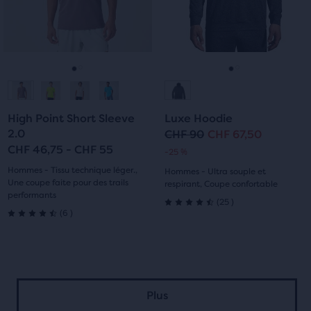
boutons
boutons
Suivant
Suivant
et
et
Précédent.
Précédent.
Aller
Aller
Aller
Aller
à
à
à
à
High Point Short Sleeve
Luxe Hoodie
la
la
la
la
2.0
CHF 90
CHF 67,50
Prix
Prix
CHF 46,75 - CHF 55
-25 %
diapositive
diapositive
diapositive
diapositive
original
actuel
Hommes - Tissu technique léger.,
Hommes - Ultra souple et
1
2
1
2
Une coupe faite pour des trails
respirant, Coupe confortable
performants
25
(
25
)
4.5
6
(
6
)
4.5
sur
sur
5 étoiles
5 étoiles
avec
Plus
avec