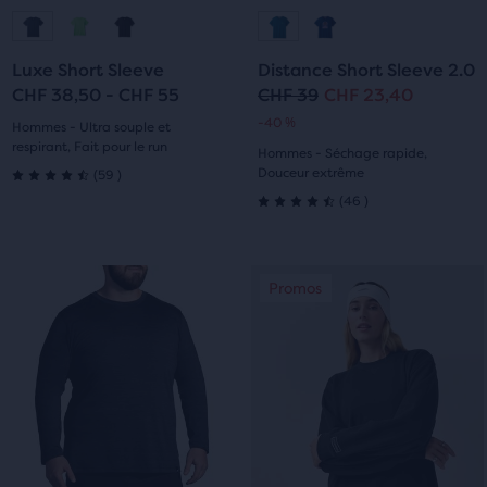
Aller
Aller
Aller
Aller
à
à
à
à
Luxe Short Sleeve
Distance Short Sleeve 2.0
la
la
la
la
CHF 38,50 - CHF 55
CHF 39
CHF 23,40
Prix
Prix
-40 %
diapositive
diapositive
diapositive
diapositive
Hommes - Ultra souple et
original
actuel
respirant, Fait pour le run
Hommes - Séchage rapide,
1
2
1
2
59
Douceur extrême
(
59
)
4.5
46
(
46
)
4.5
sur
sur
5 étoiles
C’est
C’est
Promos
Promos
5 étoiles
un
un
avec
manège.
manège.
avec
59 avis
Navigue
Navigue
avec
avec
46 avis
les
les
boutons
boutons
Suivant
Suivant
et
et