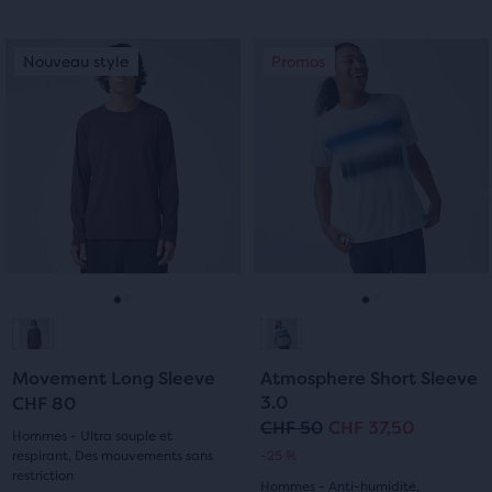
sur
sur
C’est
C’est
Nouveau style
Promos
Nouveau style
Promos
5 étoiles
5 étoiles
un
un
manège.
manège.
avec
avec
Navigue
Navigue
avec
avec
19 avis
0 avis
les
les
boutons
boutons
Suivant
Suivant
et
et
Précédent.
Précédent.
Aller
Aller
Aller
Aller
à
à
à
à
Movement Long Sleeve
Atmosphere Short Sleeve
la
la
la
la
3.0
CHF 80
CHF 50
CHF 37,50
Prix
Prix
diapositive
diapositive
diapositive
diapositive
Hommes - Ultra souple et
respirant, Des mouvements sans
-25 %
original
actuel
1
2
1
2
restriction
Hommes - Anti-humidité,