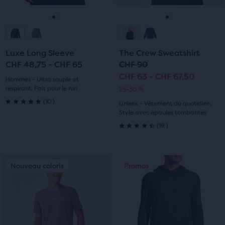
Précédent.
Précédent.
Aller
Aller
Aller
Aller
à
à
à
à
Luxe Long Sleeve
The Crew Sweatshirt
la
la
la
la
CHF 48,75 - CHF 65
CHF 90
CHF 63 - CHF 67,50
diapositive
diapositive
diapositive
diapositive
Hommes - Ultra souple et
respirant, Fait pour le run
25-30 %
1
2
1
2
10
(
10
)
Unisex - Vêtement du quotidien,
5.0
Style avec épaules tombantes
19
sur
(
19
)
4.5
5 étoiles
sur
C’est
C’est
avec
Nouveau coloris
Promos
Nouveau coloris
Promos
5 étoiles
un
un
10 avis
manège.
manège.
avec
Navigue
Navigue
avec
avec
19 avis
les
les