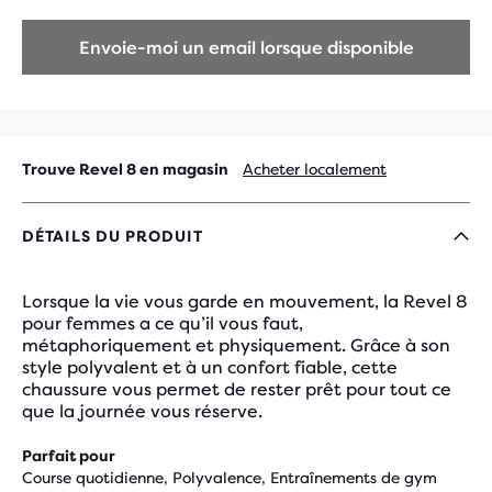
recevoir
des
Envoie-moi un email lorsque disponible
e-
mails
marketing
de
Brooks
Running.
Trouve Revel 8 en magasin
Acheter localement
DÉTAILS DU PRODUIT
Lorsque la vie vous garde en mouvement, la Revel 8
pour femmes a ce qu’il vous faut,
métaphoriquement et physiquement. Grâce à son
style polyvalent et à un confort fiable, cette
chaussure vous permet de rester prêt pour tout ce
que la journée vous réserve.
Parfait pour
Course quotidienne, Polyvalence, Entraînements de gym