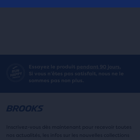
4.0
212
(
212
)
4.0
sur
sur
5 étoiles
5 étoiles
avec
avec
559 avis
212 avis
Essayez le produit
pendant 90 jours.
Si vous n’êtes pas satisfait, nous ne le
sommes pas non plus.
Inscrivez-vous dès maintenant pour recevoir toutes
nos actualités, les infos sur les nouvelles collections