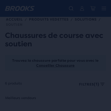
ACCUEIL
PRODUITS VEDETTES
SOLUTIONS
/
/
/
SOUTIEN
Chaussures de course avec
soutien
Trouvez la chaussure parfaite pour vous avec le
Conseiller Chaussure
6 produits
(1)
FILTRES
Chaque
C’est
C’est
Meilleurs vendeurs
Meilleurs vendeurs
vignette
un
un
de
carrousel.
carrousel.