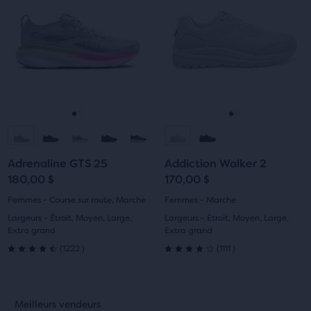
produit
Utilise
Utilise
offre
les
les
la
boutons
boutons
possibilité
Suivant
Suivant
de
et
et
comparer
Précédent
Précédent
jusqu’à
pour
pour
trois
naviguer.
naviguer.
Aller
Aller
Aller
Aller
produits
via
à
à
à
à
un
Adrenaline GTS 25
Addiction Walker 2
la
la
la
la
bouton
180,00 $
170,00 $
de
diapositive
diapositive
diapositive
diapositive
Femmes - Course sur route, Marche
Femmes - Marche
comparaison.
Largeurs - Étroit, Moyen, Large,
Largeurs - Étroit, Moyen, Large,
1
2
1
2
À
Extra grand
Extra grand
la
1222
1111
(
1222
)
(
1111
)
4.5
4.0
fin
du
sur
sur
contenu
C’est
C’est
Meilleurs vendeurs
Meilleurs vendeurs
principal,