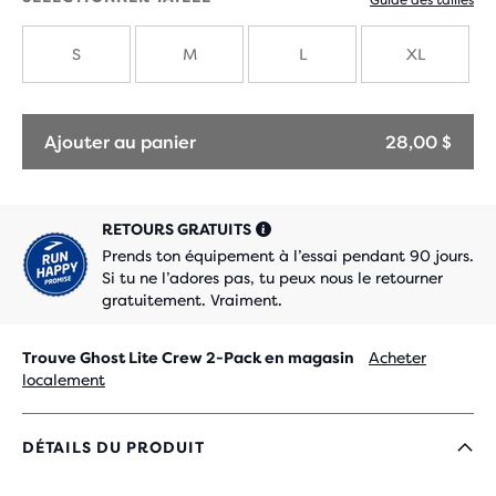
Guide des tailles
avec
avec
de
de
S
M
L
XL
nouvelles
nouvelles
couleurs
couleurs
Ajouter au panier
28,00 $
RETOURS GRATUITS
Prends ton équipement à l’essai pendant 90 jours.
Si tu ne l’adores pas, tu peux nous le retourner
gratuitement. Vraiment.
Trouve Ghost Lite Crew 2-Pack en magasin
Acheter
localement
DÉTAILS DU PRODUIT