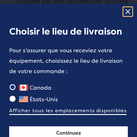
ne puisse pas être consultée par un autre
utilisateur sur le même ordinateur, surtout
lorsque vous utilisez un ordinateur ou un
Choisir le lieu de livraison
terminal public
Passez régulièrement en revue les conseils
Pour s’assurer que vous receviez votre
et les meilleures pratiques offerts par les
équipement, choisissez le lieu de livraison
3
experts en sécurité
pour vous tenir au
de votre commande :
courant de la meilleure façon de vous
Canada
protéger
États-Unis
Ressources :
Afficher tous les emplacements disponibles
Vous en voulez encore plus? Vous trouverez
des renseignements supplémentaires sur la
Continuez