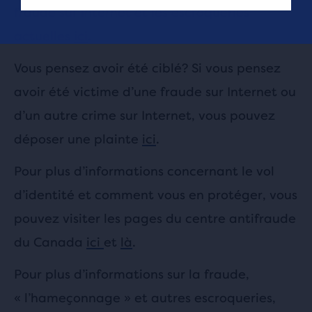
fraude sur Internet et les escroqueries
actuelles
ici
.
Vous pensez avoir été ciblé? Si vous pensez
avoir été victime d’une fraude sur Internet ou
d’un autre crime sur Internet, vous pouvez
déposer une plainte
ici
.
Pour plus d’informations concernant le vol
d’identité et comment vous en protéger, vous
pouvez visiter les pages du centre antifraude
du Canada
ici
et
là
.
Pour plus d’informations sur la fraude,
« l’hameçonnage » et autres escroqueries,