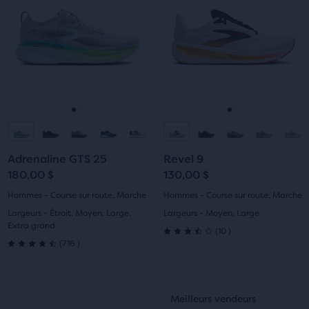
Utilise
Utilise
offre
les
les
la
boutons
boutons
possibilité
Suivant
Suivant
de
et
et
comparer
Précédent
Précédent
jusqu’à
pour
pour
trois
naviguer.
naviguer.
Aller
Aller
Aller
Aller
produits
via
à
à
à
à
un
Adrenaline GTS 25
Revel 9
la
la
la
la
bouton
180,00 $
130,00 $
de
diapositive
diapositive
diapositive
diapositive
Hommes - Course sur route, Marche
Hommes - Course sur route, Marche
comparaison.
Largeurs - Étroit, Moyen, Large,
Largeurs - Moyen, Large
1
2
1
2
À
Extra grand
10
(
10
)
la
3.5
716
(
716
)
4.5
fin
sur
du
sur
contenu
C’est
C’est
5 étoiles
Meilleurs vendeurs
Meilleurs vendeurs
principal,
5 étoiles
un
un