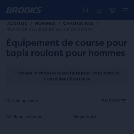
ACCUEIL
HOMMES
CHAUSSURES
/
/
/
TAPIS DE COURSE ET SALLE DE SPORT
Équipement de course pour
tapis roulant pour hommes
Trouvez la chaussure parfaite pour vous avec le
Conseiller Chaussure
10 running shoes
FILTRES
Chaque
C’est
C’est
Meilleurs vendeurs
Nouveauté
Meilleurs vendeurs
Nouveauté
vignette
un
un
de
carrousel.
carrousel.
produit