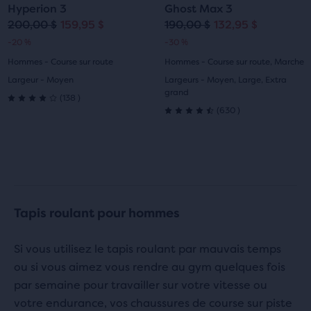
Hyperion 3
Ghost Max 3
la
la
la
la
200,00 $
159,95 $
190,00 $
132,95 $
Prix
Prix
Prix
Prix
-20 %
-30 %
diapositive
diapositive
diapositive
diapositive
original
actuel
original
actuel
Hommes - Course sur route
Hommes - Course sur route, Marche
1
2
1
2
Largeur - Moyen
Largeurs - Moyen, Large, Extra
grand
138
(
138
)
4.0
630
(
630
)
4.5
sur
sur
5 étoiles
5 étoiles
avec
avec
138 avis
Tapis roulant pour hommes
630 avis
Si vous utilisez le tapis roulant par mauvais temps
ou si vous aimez vous rendre au gym quelques fois
par semaine pour travailler sur votre vitesse ou
votre endurance, vos chaussures de course sur piste