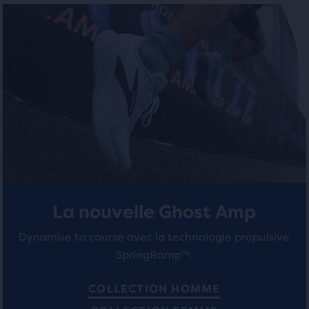
sur
qui
5 étoiles
ouvre
5 étoiles
une
avec
fenêtre
avec
58 avis
modèle
345 avis
avec
un
tableau
pour
permettre
aux
utilisateurs
de
comparer
La nouvelle Ghost Amp
les
Dynamise ta course avec la technologie propulsive
produits
sélectionnés.
SpringRamp™.
COLLECTION HOMME