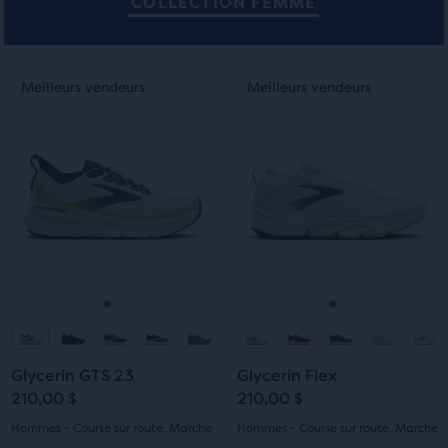
COLLECTION FEMME
C’est
C’est
Meilleurs vendeurs
Meilleurs vendeurs
Meilleurs vendeurs
Meilleurs vendeurs
un
un
carrousel.
carrousel.
Utilise
Utilise
les
les
boutons
boutons
Suivant
Suivant
et
et
Précédent
Précédent
pour
pour
naviguer.
naviguer.
Aller
Aller
Aller
Aller
à
à
à
à
Glycerin GTS 23
Glycerin Flex
la
la
la
la
210,00 $
210,00 $
diapositive
diapositive
diapositive
diapositive
Hommes - Course sur route, Marche
Hommes - Course sur route, Marche