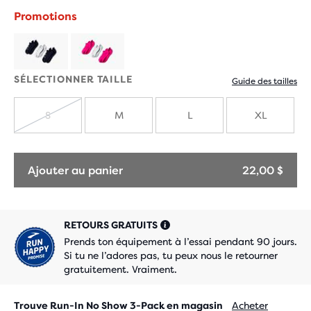
avec
avec
Promotions
de
de
nouvelles
nouvell
SÉLECTIONNER TAILLE
Guide des tailles
couleurs
couleur
S
M
L
XL
ÉPUISÉ
Ajouter au panier
22,00 $
RETOURS GRATUITS
Prends ton équipement à l’essai pendant 90 jours.
Si tu ne l’adores pas, tu peux nous le retourner
gratuitement. Vraiment.
Trouve Run-In No Show 3-Pack en magasin
Acheter