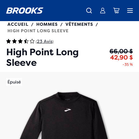
211474
ACCUEIL
HOMMES
VÊTEMENTS
/
/
/
HIGH POINT LONG SLEEVE
23 Avis
(
)
High Point Long
Pr
Pr
66,00 $
42,90 $
Sleeve
-35 %
Épuisé