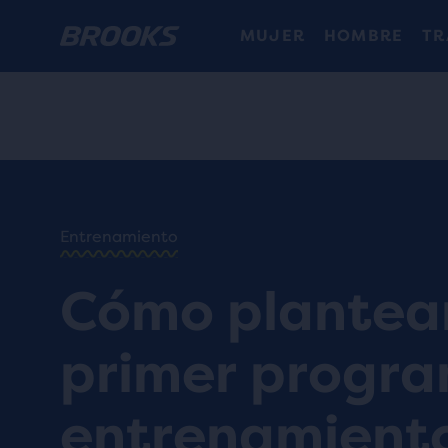
MUJER
HOMBRE
TR
INICIO
/
RUN
HAPPY
/
BLOG
Entrenamiento
TRAINING
/
WORKOUTS
Cómo plantear
MARATHON
PREPARATION
primer progr
entrenamient