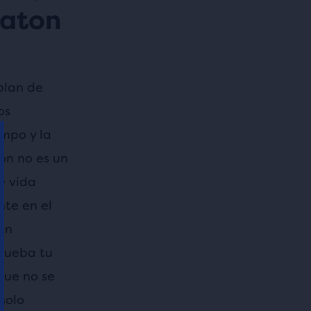
raton
plan de
os
empo y la
ón no es un
e vida
nte en el
on
prueba tu
que no se
solo