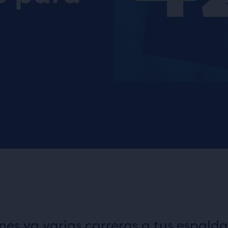
nes ya varias carreras a tus espalda