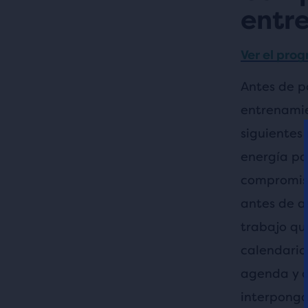
entr
Ver el pro
Antes de po
entrenamie
siguientes
energía pa
compromiso
antes de a
trabajo qu
calendario
agenda y d
interponga