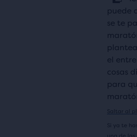
puede q
se te p
maratón
plantea
el entr
cosas d
para qu
maratón
Saltar al 
Si ya te h
una de las