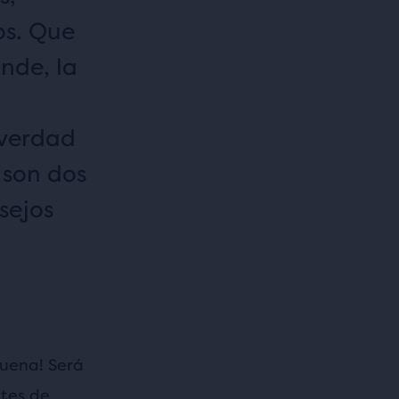
os. Que
nde, la
 verdad
 son dos
sejos
buena! Será
ntes de