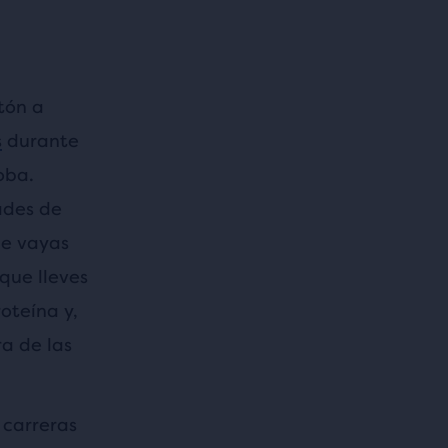
tón a
s
durante
oba.
ades de
ue vayas
que lleves
oteína y,
ra de las
 carreras