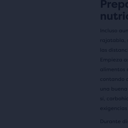
Prep
nutr
Incluso au
rajatabla, 
las distanc
Empieza as
alimentos 
contando c
una buena y
sí, carbohi
exigencias
Durante di