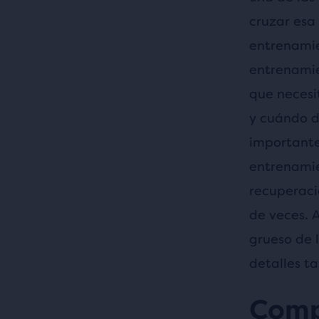
cruzar esa
entrenamie
entrenamien
que necesi
y cuándo d
importante
entrenamie
recuperaci
de veces. 
grueso de 
detalles t
Comp