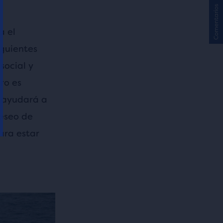
Comentarios
a el
guientes
social y
ro es
e ayudará a
deseo de
ara estar