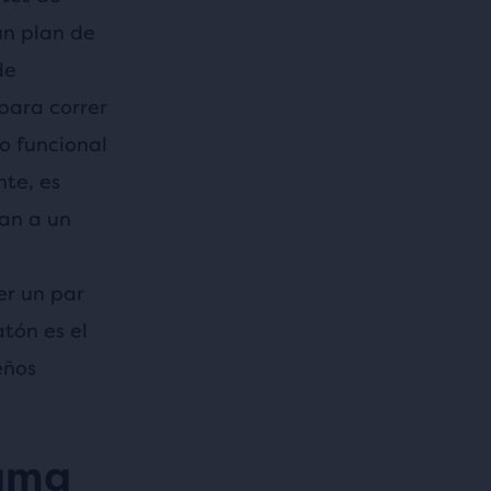
un plan de
de
 para correr
o funcional
te, es
an a un
er un par
tón es el
eños
ama