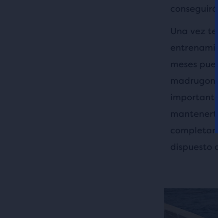
conseguirá
Una vez te
entrenamie
meses pued
madrugones
importante
mantenerte
completar 
dispuesto a