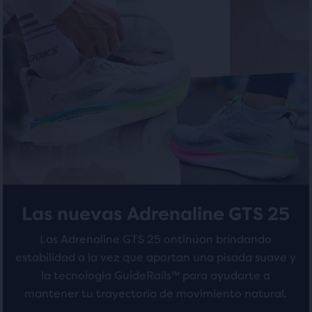
5
Al
5
estrellas
final
estrellas
del
con
contenido
con
principal,
1320
encontrarás
223
evaluaciones
otro
evaluaciones
botón
de
comparación
con
el
número
Las nuevas Adrenaline GTS 25
de
productos
Las Adrenaline GTS 25 ontinúan brindando
seleccionados
estabilidad a la vez que aportan una pisada suave y
de
la tecnología GuideRails™ para ayudarte a
un
mantener tu trayectoria de movimiento natural.
total