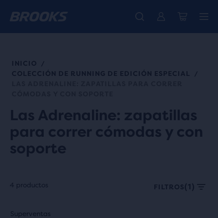
Ya están aquí las nuevas Ghost Amp - Comprar
Presentamos la nueva colección Cascadia -
Envío gratuito en todos los pedidos superiores a € 100
Comprar ahora
Mujer
Hombre
INICIO
/
COLECCIÓN DE RUNNING DE EDICIÓN ESPECIAL
/
LAS ADRENALINE: ZAPATILLAS PARA CORRER
CÓMODAS Y CON SOPORTE
Las Adrenaline: zapatillas
para correr cómodas y con
soporte
4 productos
(1)
FILTROS
Cada
Esto
Esto
Superventas
Superventas